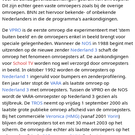
Dit zijn echter geen vaste omroepers zoals bij de overige
omroepen. BNN zet hiervoor bekende- of onbekende
Nederlanders in die de programma's aankondigingen.
De
VPRO
is de eerste omroep die experimenteert met 'stem
buiten beeld' en de omroepers enkel in beeld brengt voor
speciale gelegenheden. Wanneer de
NOS
in 1988 begint met
uitzenden op de nieuwe zender
Nederland 3
schaft de
omroep het fenomeen omroepsters af. De aankondigingen
voor
School TV
worden nog wel verzorgd door omroepsters
in beeld. In oktober 1992 worden de omroepsters op
Nederland 1
ingeruild voor bumpers en zenderprofilering.
Een jaar later stopt de
VARA
als laatste omroep op
Nederland 3
met omroepsters. Tussen de VPRO en de NOS
wordt de VARA-omroepster op Nederland 3 gezien als
stijlbreuk. De
TROS
neemt op vrijdag 1 september 2000 als
laatste grote publieke omroep afscheid van de omroepsters.
Bij het commerciële
Veronica (HMG)
(vanaf 2001
Yorin
)
blijven de omroepsters tot en met 30 maart 2003 op het
scherm. De omroep die echter als laatste omroepers op het