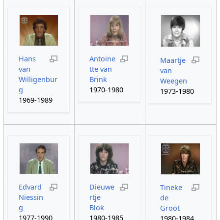
Hans
Antoine
Maartje
van
tte van
van
Willigenbur
Brink
Weegen
g
1970-1980
1973-1980
1969-1989
Edvard
Dieuwe
Tineke
Niessin
rtje
de
g
Blok
Groot
1977-1990
1980-1985
1980-1984