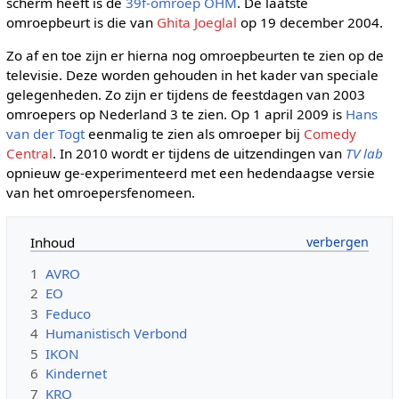
scherm heeft is de
39f-omroep
OHM
. De laatste
omroepbeurt is die van
Ghita Joeglal
op 19 december 2004.
Zo af en toe zijn er hierna nog omroepbeurten te zien op de
televisie. Deze worden gehouden in het kader van speciale
gelegenheden. Zo zijn er tijdens de feestdagen van 2003
omroepers op Nederland 3 te zien. Op 1 april 2009 is
Hans
van der Togt
eenmalig te zien als omroeper bij
Comedy
Central
. In 2010 wordt er tijdens de uitzendingen van
TV lab
opnieuw ge-experimenteerd met een hedendaagse versie
van het omroepersfenomeen.
Inhoud
1
AVRO
2
EO
3
Feduco
4
Humanistisch Verbond
5
IKON
6
Kindernet
7
KRO