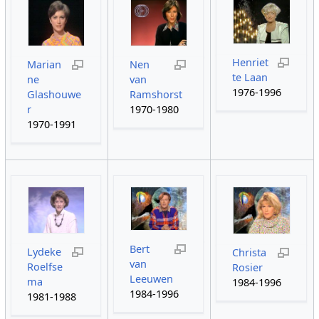
Henriet
Marian
Nen
te Laan
ne
van
1976-1996
Glashouwe
Ramshorst
r
1970-1980
1970-1991
Bert
Lydeke
Christa
van
Roelfse
Rosier
Leeuwen
ma
1984-1996
1984-1996
1981-1988