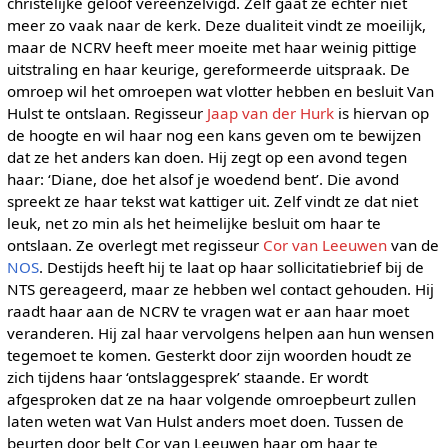
christelijke geloof vereenzelvigd. Zelf gaat ze echter niet
meer zo vaak naar de kerk. Deze dualiteit vindt ze moeilijk,
maar de NCRV heeft meer moeite met haar weinig pittige
uitstraling en haar keurige, gereformeerde uitspraak. De
omroep wil het omroepen wat vlotter hebben en besluit Van
Hulst te ontslaan. Regisseur
Jaap van der Hurk
is hiervan op
de hoogte en wil haar nog een kans geven om te bewijzen
dat ze het anders kan doen. Hij zegt op een avond tegen
haar: ‘Diane, doe het alsof je woedend bent’. Die avond
spreekt ze haar tekst wat kattiger uit. Zelf vindt ze dat niet
leuk, net zo min als het heimelijke besluit om haar te
ontslaan. Ze overlegt met regisseur
Cor van Leeuwen
van de
NOS
. Destijds heeft hij te laat op haar sollicitatiebrief bij de
NTS gereageerd, maar ze hebben wel contact gehouden. Hij
raadt haar aan de NCRV te vragen wat er aan haar moet
veranderen. Hij zal haar vervolgens helpen aan hun wensen
tegemoet te komen. Gesterkt door zijn woorden houdt ze
zich tijdens haar ‘ontslaggesprek’ staande. Er wordt
afgesproken dat ze na haar volgende omroepbeurt zullen
laten weten wat Van Hulst anders moet doen. Tussen de
beurten door belt Cor van Leeuwen haar om haar te