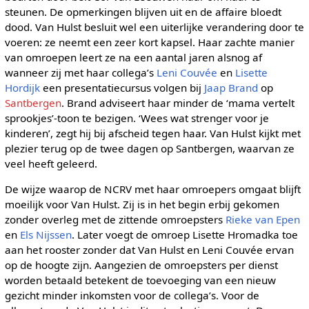
steunen. De opmerkingen blijven uit en de affaire bloedt
dood. Van Hulst besluit wel een uiterlijke verandering door te
voeren: ze neemt een zeer kort kapsel. Haar zachte manier
van omroepen leert ze na een aantal jaren alsnog af
wanneer zij met haar collega’s
Leni Couvée
en
Lisette
Hordijk
een presentatiecursus volgen bij
Jaap Brand
op
Santbergen
. Brand adviseert haar minder de ‘mama vertelt
sprookjes’-toon te bezigen. ‘Wees wat strenger voor je
kinderen’, zegt hij bij afscheid tegen haar. Van Hulst kijkt met
plezier terug op de twee dagen op Santbergen, waarvan ze
veel heeft geleerd.
De wijze waarop de NCRV met haar omroepers omgaat blijft
moeilijk voor Van Hulst. Zij is in het begin erbij gekomen
zonder overleg met de zittende omroepsters
Rieke van Epen
en
Els Nijssen
. Later voegt de omroep Lisette Hromadka toe
aan het rooster zonder dat Van Hulst en Leni Couvée ervan
op de hoogte zijn. Aangezien de omroepsters per dienst
worden betaald betekent de toevoeging van een nieuw
gezicht minder inkomsten voor de collega’s. Voor de