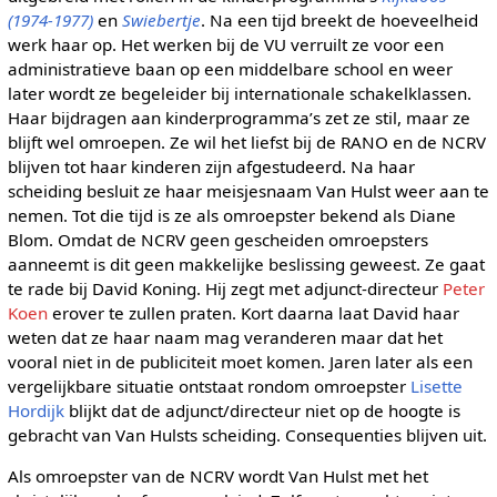
(1974-1977)
en
Swiebertje
. Na een tijd breekt de hoeveelheid
werk haar op. Het werken bij de VU verruilt ze voor een
administratieve baan op een middelbare school en weer
later wordt ze begeleider bij internationale schakelklassen.
Haar bijdragen aan kinderprogramma’s zet ze stil, maar ze
blijft wel omroepen. Ze wil het liefst bij de RANO en de NCRV
blijven tot haar kinderen zijn afgestudeerd. Na haar
scheiding besluit ze haar meisjesnaam Van Hulst weer aan te
nemen. Tot die tijd is ze als omroepster bekend als Diane
Blom. Omdat de NCRV geen gescheiden omroepsters
aanneemt is dit geen makkelijke beslissing geweest. Ze gaat
te rade bij David Koning. Hij zegt met adjunct-directeur
Peter
Koen
erover te zullen praten. Kort daarna laat David haar
weten dat ze haar naam mag veranderen maar dat het
vooral niet in de publiciteit moet komen. Jaren later als een
vergelijkbare situatie ontstaat rondom omroepster
Lisette
Hordijk
blijkt dat de adjunct/directeur niet op de hoogte is
gebracht van Van Hulsts scheiding. Consequenties blijven uit.
Als omroepster van de NCRV wordt Van Hulst met het