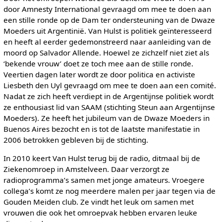
door Amnesty International gevraagd om mee te doen aan
een stille ronde op de Dam ter ondersteuning van de Dwaze
Moeders uit Argentinië. Van Hulst is politiek geïnteresseerd
en heeft al eerder gedemonstreerd naar aanleiding van de
moord op Salvador Allende. Hoewel ze zichzelf niet ziet als
‘bekende vrouw’ doet ze toch mee aan de stille ronde.
Veertien dagen later wordt ze door politica en activiste
Liesbeth den Uyl gevraagd om mee te doen aan een comité.
Nadat ze zich heeft verdiept in de Argentijnse politiek wordt
ze enthousiast lid van SAAM (stichting Steun aan Argentijnse
Moeders). Ze heeft het jubileum van de Dwaze Moeders in
Buenos Aires bezocht en is tot de laatste manifestatie in
2006 betrokken gebleven bij de stichting.
In 2010 keert Van Hulst terug bij de radio, ditmaal bij de
Ziekenomroep in Amstelveen. Daar verzorgt ze
radioprogramma’s samen met jonge amateurs. Vroegere
collega’s komt ze nog meerdere malen per jaar tegen via de
Gouden Meiden club. Ze vindt het leuk om samen met
vrouwen die ook het omroepvak hebben ervaren leuke