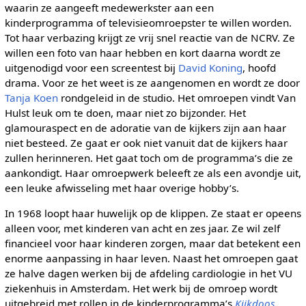
waarin ze aangeeft medewerkster aan een
kinderprogramma of televisieomroepster te willen worden.
Tot haar verbazing krijgt ze vrij snel reactie van de NCRV. Ze
willen een foto van haar hebben en kort daarna wordt ze
uitgenodigd voor een screentest bij
David Koning
, hoofd
drama. Voor ze het weet is ze aangenomen en wordt ze door
Tanja Koen
rondgeleid in de studio. Het omroepen vindt Van
Hulst leuk om te doen, maar niet zo bijzonder. Het
glamouraspect en de adoratie van de kijkers zijn aan haar
niet besteed. Ze gaat er ook niet vanuit dat de kijkers haar
zullen herinneren. Het gaat toch om de programma’s die ze
aankondigt. Haar omroepwerk beleeft ze als een avondje uit,
een leuke afwisseling met haar overige hobby’s.
In 1968 loopt haar huwelijk op de klippen. Ze staat er opeens
alleen voor, met kinderen van acht en zes jaar. Ze wil zelf
financieel voor haar kinderen zorgen, maar dat betekent een
enorme aanpassing in haar leven. Naast het omroepen gaat
ze halve dagen werken bij de afdeling cardiologie in het VU
ziekenhuis in Amsterdam. Het werk bij de omroep wordt
uitgebreid met rollen in de kinderprogramma’s
Kijkdoos