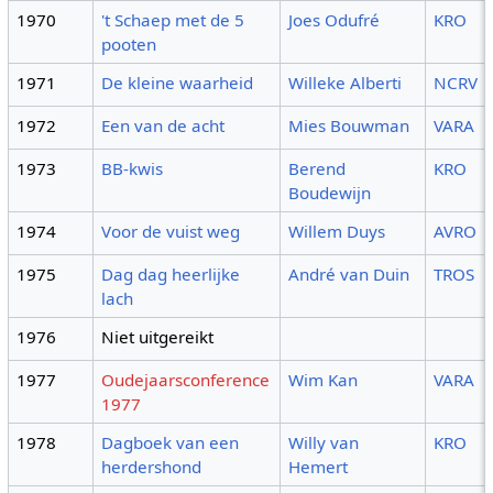
1970
't Schaep met de 5
Joes Odufré
KRO
pooten
1971
De kleine waarheid
Willeke Alberti
NCRV
1972
Een van de acht
Mies Bouwman
VARA
1973
BB-kwis
Berend
KRO
Boudewijn
1974
Voor de vuist weg
Willem Duys
AVRO
1975
Dag dag heerlijke
André van Duin
TROS
lach
1976
Niet uitgereikt
1977
Oudejaarsconference
Wim Kan
VARA
1977
1978
Dagboek van een
Willy van
KRO
herdershond
Hemert