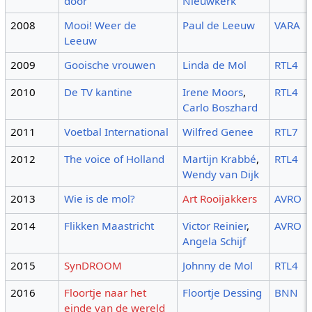
door
Nieuwkerk
2008
Mooi! Weer de
Paul de Leeuw
VARA
Leeuw
2009
Gooische vrouwen
Linda de Mol
RTL4
2010
De TV kantine
Irene Moors
,
RTL4
Carlo Boszhard
2011
Voetbal International
Wilfred Genee
RTL7
2012
The voice of Holland
Martijn Krabbé
,
RTL4
Wendy van Dijk
2013
Wie is de mol?
Art Rooijakkers
AVRO
2014
Flikken Maastricht
Victor Reinier
,
AVRO
Angela Schijf
2015
SynDROOM
Johnny de Mol
RTL4
2016
Floortje naar het
Floortje Dessing
BNN
einde van de wereld