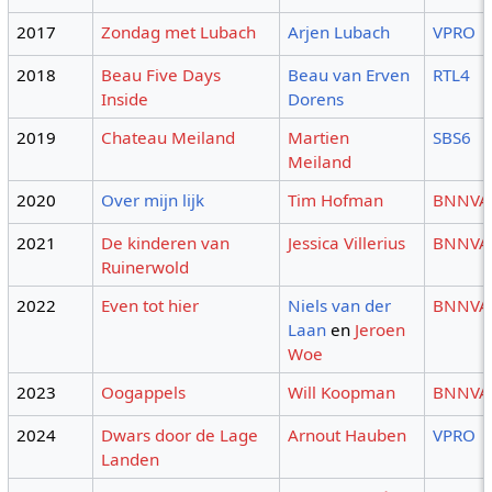
2017
Zondag met Lubach
Arjen Lubach
VPRO
2018
Beau Five Days
Beau van Erven
RTL4
Inside
Dorens
2019
Chateau Meiland
Martien
SBS6
Meiland
2020
Over mijn lijk
Tim Hofman
BNNVA
2021
De kinderen van
Jessica Villerius
BNNVA
Ruinerwold
2022
Even tot hier
Niels van der
BNNVA
Laan
en
Jeroen
Woe
2023
Oogappels
Will Koopman
BNNVA
2024
Dwars door de Lage
Arnout Hauben
VPRO
Landen