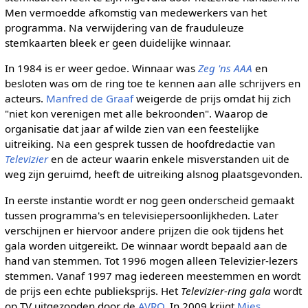
Men vermoedde afkomstig van medewerkers van het
programma. Na verwijdering van de frauduleuze
stemkaarten bleek er geen duidelijke winnaar.
In 1984 is er weer gedoe. Winnaar was
Zeg 'ns AAA
en
besloten was om de ring toe te kennen aan alle schrijvers en
acteurs.
Manfred de Graaf
weigerde de prijs omdat hij zich
"niet kon verenigen met alle bekroonden". Waarop de
organisatie dat jaar af wilde zien van een feestelijke
uitreiking. Na een gesprek tussen de hoofdredactie van
Televizier
en de acteur waarin enkele misverstanden uit de
weg zijn geruimd, heeft de uitreiking alsnog plaatsgevonden.
In eerste instantie wordt er nog geen onderscheid gemaakt
tussen programma's en televisiepersoonlijkheden. Later
verschijnen er hiervoor andere prijzen die ook tijdens het
gala worden uitgereikt. De winnaar wordt bepaald aan de
hand van stemmen. Tot 1996 mogen alleen Televizier-lezers
stemmen. Vanaf 1997 mag iedereen meestemmen en wordt
de prijs een echte publieksprijs. Het
Televizier-ring gala
wordt
op TV uitgezonden door de
AVRO
. In 2009 krijgt
Mies