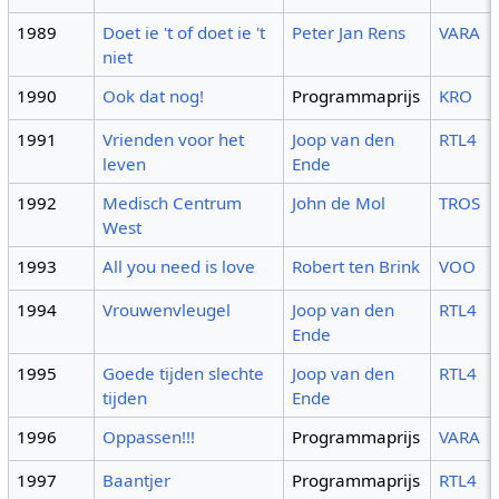
1989
Doet ie 't of doet ie 't
Peter Jan Rens
VARA
niet
1990
Ook dat nog!
Programmaprijs
KRO
1991
Vrienden voor het
Joop van den
RTL4
leven
Ende
1992
Medisch Centrum
John de Mol
TROS
West
1993
All you need is love
Robert ten Brink
VOO
1994
Vrouwenvleugel
Joop van den
RTL4
Ende
1995
Goede tijden slechte
Joop van den
RTL4
tijden
Ende
1996
Oppassen!!!
Programmaprijs
VARA
1997
Baantjer
Programmaprijs
RTL4