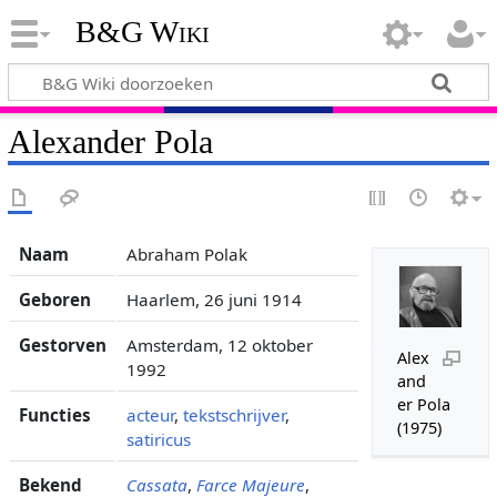
B&G Wiki
Alexander Pola
Naam
Abraham Polak
Geboren
Haarlem, 26 juni 1914
Gestorven
Amsterdam, 12 oktober
Alex
1992
and
er Pola
Functies
acteur
,
tekstschrijver
,
(1975)
satiricus
Bekend
Cassata
,
Farce Majeure
,