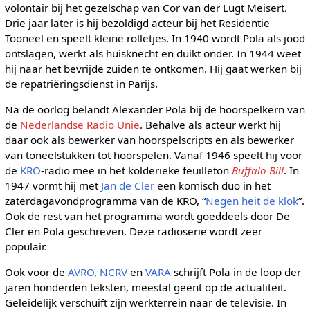
volontair bij het gezelschap van Cor van der Lugt Meisert.
Drie jaar later is hij bezoldigd acteur bij het Residentie
Tooneel en speelt kleine rolletjes. In 1940 wordt Pola als jood
ontslagen, werkt als huisknecht en duikt onder. In 1944 weet
hij naar het bevrijde zuiden te ontkomen. Hij gaat werken bij
de repatriëringsdienst in Parijs.
Na de oorlog belandt Alexander Pola bij de hoorspelkern van
de
Nederlandse Radio Unie
. Behalve als acteur werkt hij
daar ook als bewerker van hoorspelscripts en als bewerker
van toneelstukken tot hoorspelen. Vanaf 1946 speelt hij voor
de
KRO
-radio mee in het kolderieke feuilleton
Buffalo Bill
. In
1947 vormt hij met
Jan de Cler
een komisch duo in het
zaterdagavondprogramma van de KRO, “
Negen heit de klok
”.
Ook de rest van het programma wordt goeddeels door De
Cler en Pola geschreven. Deze radioserie wordt zeer
populair.
Ook voor de
AVRO
,
NCRV
en
VARA
schrijft Pola in de loop der
jaren honderden teksten, meestal geënt op de actualiteit.
Geleidelijk verschuift zijn werkterrein naar de televisie. In