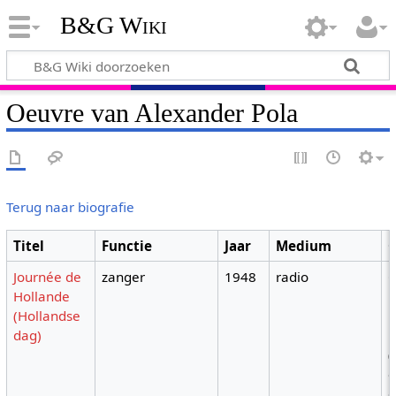
B&G Wiki
Oeuvre van Alexander Pola
Terug naar biografie
Titel
Functie
Jaar
Medium
Journée de
zanger
1948
radio
C
Hollande
N
(Hollandse
'
dag)
b
(
c
g