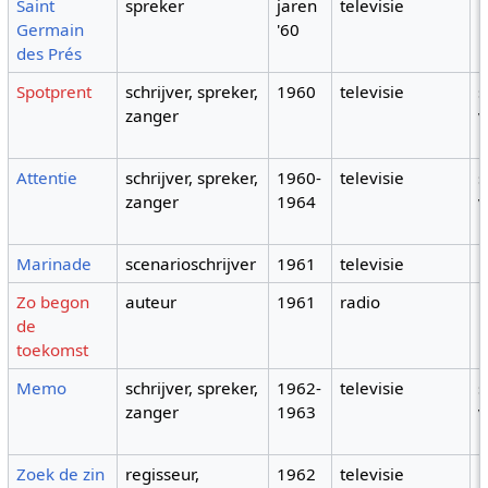
Saint
spreker
jaren
televisie
p
Germain
'60
D
des Prés
r
Spotprent
schrijver, spreker,
1960
televisie
s
zanger
Attentie
schrijver, spreker,
1960-
televisie
s
zanger
1964
Marinade
scenarioschrijver
1961
televisie
Zo begon
auteur
1961
radio
de
toekomst
Memo
schrijver, spreker,
1962-
televisie
s
zanger
1963
Zoek de zin
regisseur,
1962
televisie