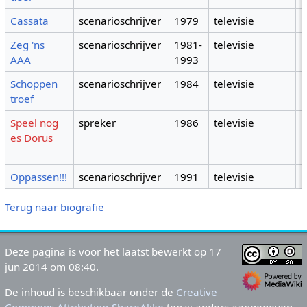
Cassata
scenarioschrijver
1979
televisie
Zeg 'ns
scenarioschrijver
1981-
televisie
AAA
1993
Schoppen
scenarioschrijver
1984
televisie
troef
Speel nog
spreker
1986
televisie
p
es Dorus
D
r
Oppassen!!!
scenarioschrijver
1991
televisie
Terug naar biografie
Deze pagina is voor het laatst bewerkt op 17
jun 2014 om 08:40.
De inhoud is beschikbaar onder de
Creative
Commons Attribution-ShareAlike
tenzij anders aangegeven.