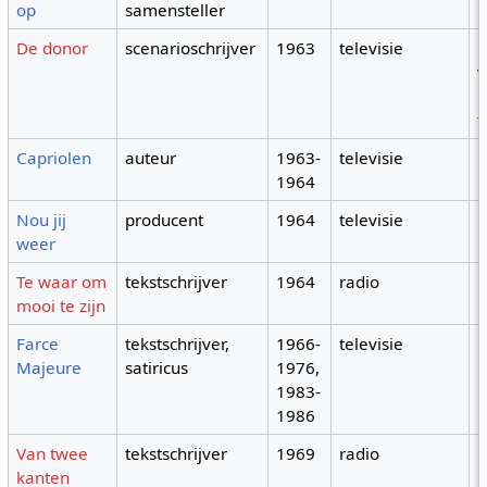
op
samensteller
De donor
scenarioschrijver
1963
televisie
b
E
t
Capriolen
auteur
1963-
televisie
1964
Nou jij
producent
1964
televisie
weer
Te waar om
tekstschrijver
1964
radio
mooi te zijn
Farce
tekstschrijver,
1966-
televisie
Majeure
satiricus
1976,
1983-
1986
Van twee
tekstschrijver
1969
radio
kanten