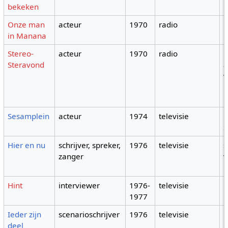
bekeken
Onze man
acteur
1970
radio
in Manana
Stereo-
acteur
1970
radio
b
Steravond
a
m
Sesamplein
acteur
1974
televisie
p
S
Hier en nu
schrijver, spreker,
1976
televisie
s
zanger
Hint
interviewer
1976-
televisie
1977
Ieder zijn
scenarioschrijver
1976
televisie
deel