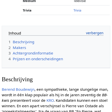
Medium
Televisie
Trivia
Trivia
Inhoud
1
Beschrijving
2
Makers
3
Achtergrondinformatie
4
Prijzen en onderscheidingen
Beschrijving
Berend Boudewijn
, een sympathieke, lange slungelige man,
wordt in één klap populair als hij in de jaren zeventig de
BB-
kwis
presenteert voor de
KRO
. Kandidaten kunnen een stoel
winnen. En een apart verschijnsel is Pierre van Ostade als
'spreekstalmeester'. Na de vraag van BB "En Pierre, wat