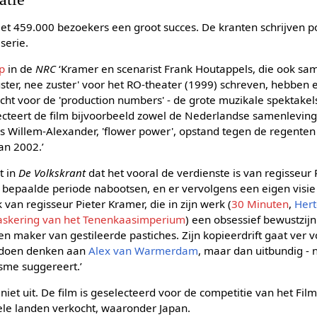
met 459.000 bezoekers een groot succes. De kranten schrijven po
serie.
p
in de
NRC
‘Kramer en scenarist Frank Houtappels, die ook sa
ster, nee zuster' voor het RO-theater (1999) schreven, hebben e
ht voor de 'production numbers' - de grote muzikale spektakels
flecteert de film bijvoorbeeld zowel de Nederlandse samenlevin
s Willem-Alexander, 'flower power', opstand tegen de regente
an 2002.’
t in
De Volkskrant
dat het vooral de verdienste is van regisseur 
 bepaalde periode nabootsen, en er vervolgens een eigen visie 
an regisseur Pieter Kramer, die in zijn werk (
30 Minuten
,
Her
askering van het Tenenkaasimperium
) een obsessief bewustzij
n maker van gestileerde pastiches. Zijn kopieerdrift gaat ver 
e doen denken aan
Alex van Warmerdam
, maar dan uitbundig -
isme suggereert.’
 niet uit. De film is geselecteerd voor de competitie van het Filmf
vele landen verkocht, waaronder Japan.