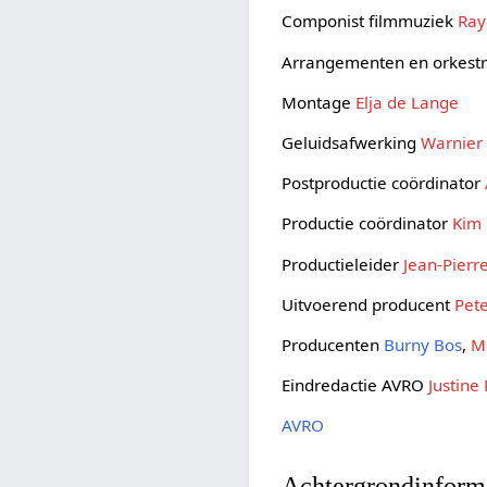
Componist filmmuziek
Ray
Arrangementen en orkestr
Montage
Elja de Lange
Geluidsafwerking
Warnier 
Postproductie coördinator
Productie coördinator
Kim 
Productieleider
Jean-Pierr
Uitvoerend producent
Pet
Producenten
Burny Bos
,
Mi
Eindredactie AVRO
Justine
AVRO
Achtergrondinform