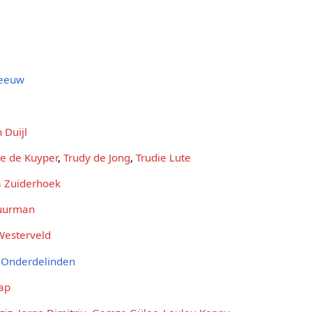
Leeuw
 Duijl
e de Kuyper
,
Trudy de Jong
,
Trudie Lute
a Zuiderhoek
uurman
Westerveld
 Onderdelinden
ap