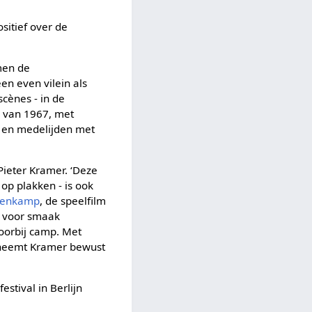
sitief over de
men de
en even vilein als
cènes - in de
g van 1967, met
n en medelijden met
Pieter Kramer. ‘Deze
op plakken - is ook
tenkamp
, de speelfilm
n voor smaak
voorbij camp. Met
 neemt Kramer bewust
estival in Berlijn