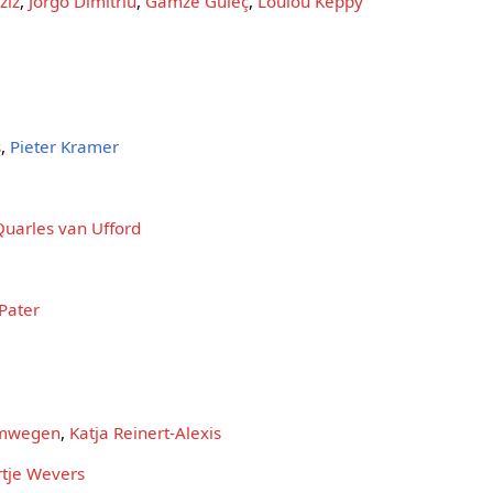
ziz
,
Jorgo Dimitriu
,
Gamze Güleç
,
Loulou Keppy
s
,
Pieter Kramer
Quarles van Ufford
 Pater
imwegen
,
Katja Reinert-Alexis
tje Wevers