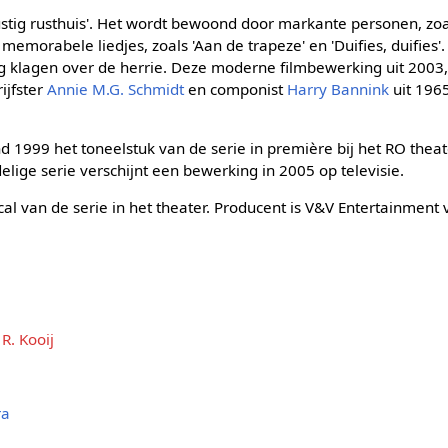
rustig rusthuis'. Het wordt bewoond door markante personen, zoa
 memorabele liedjes, zoals 'Aan de trapeze' en 'Duifies, duifies
g klagen over de herrie. Deze moderne filmbewerking uit 2003
ijfster
Annie M.G. Schmidt
en componist
Harry Bannink
uit 1965
ind 1999 het toneelstuk van de serie in première bij het RO thea
edelige serie verschijnt een bewerking in 2005 op televisie.
cal van de serie in het theater. Producent is V&V Entertainment
 R. Kooij
ra