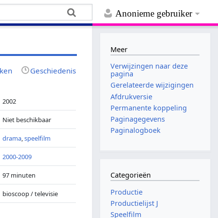
Anonieme gebruiker
Meer
Verwijzingen naar deze
jken
Geschiedenis
pagina
Gerelateerde wijzigingen
Afdrukversie
2002
Permanente koppeling
Paginagegevens
Niet beschikbaar
Paginalogboek
drama
,
speelfilm
2000-2009
Categorieën
97 minuten
Productie
bioscoop / televisie
Productielijst J
Speelfilm