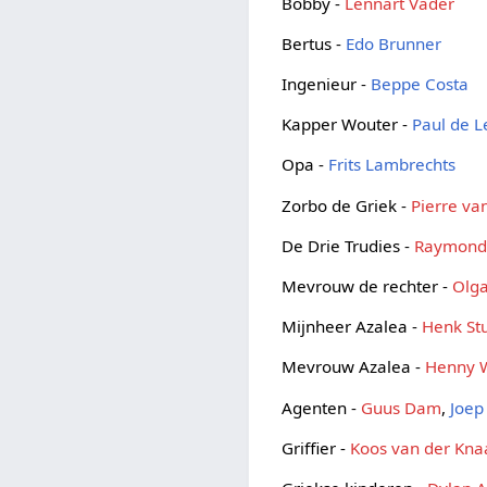
Bobby -
Lennart Vader
Bertus -
Edo Brunner
Ingenieur -
Beppe Costa
Kapper Wouter -
Paul de 
Opa -
Frits Lambrechts
Zorbo de Griek -
Pierre van
De Drie Trudies -
Raymond
Mevrouw de rechter -
Olg
Mijnheer Azalea -
Henk St
Mevrouw Azalea -
Henny 
Agenten -
Guus Dam
,
Joep
Griffier -
Koos van der Kna