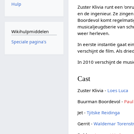
Hulp
Zuster Klivia runt een 'on
en de ingenieur. Ze zingen
Boordevol komt regelmati
musicaljeugdserie van schr
Wikihulpmiddelen
weer herleven.
Speciale pagina's
In eerste instantie gaat e
verschijnt de film. Als dri
In 2010 verschijnt de musi
Cast
Zuster Klivia -
Loes Luca
Buurman Boordevol -
Paul
Jet -
Tjitske Reidinga
Gerrit -
Waldemar Torenst