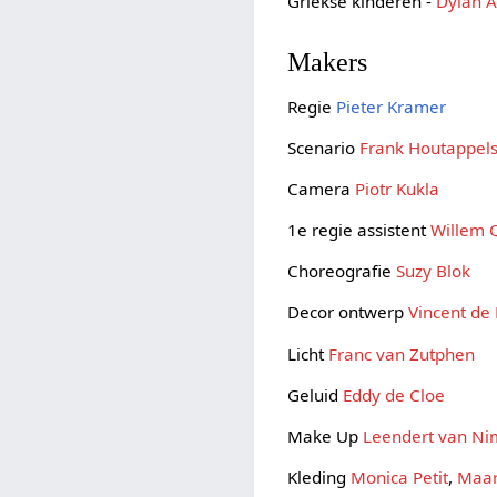
Griekse kinderen -
Dylan A
Makers
Regie
Pieter Kramer
Scenario
Frank Houtappel
Camera
Piotr Kukla
1e regie assistent
Willem 
Choreografie
Suzy Blok
Decor ontwerp
Vincent de
Licht
Franc van Zutphen
Geluid
Eddy de Cloe
Make Up
Leendert van N
Kleding
Monica Petit
,
Maar