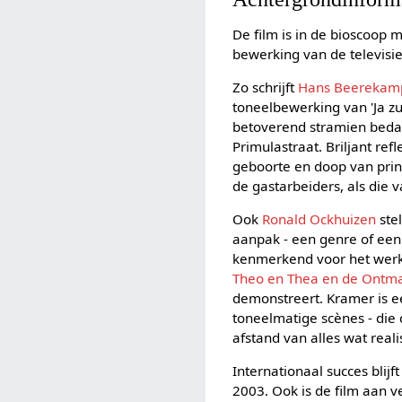
De film is in de bioscoop 
bewerking van de televisie
Zo schrijft
Hans Beerekam
toneelbewerking van 'Ja zu
betoverend stramien bedac
Primulastraat. Briljant re
geboorte en doop van prin
de gastarbeiders, als die v
Ook
Ronald Ockhuizen
stel
aanpak - een genre of een
kenmerkend voor het werk v
Theo en Thea en de Ontm
demonstreert. Kramer is ee
toneelmatige scènes - di
afstand van alles wat real
Internationaal succes blijft
2003. Ook is de film aan 