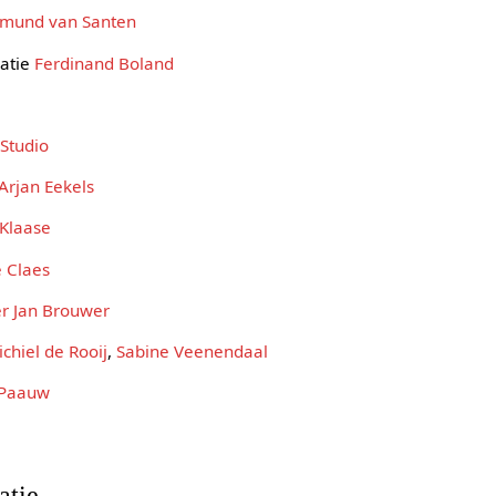
mund van Santen
atie
Ferdinand Boland
Studio
Arjan Eekels
Klaase
e Claes
er Jan Brouwer
chiel de Rooij
,
Sabine Veenendaal
 Paauw
atie