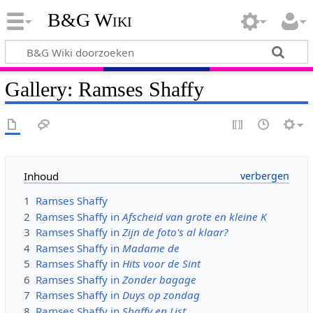
B&G Wiki
Gallery: Ramses Shaffy
Inhoud
1
Ramses Shaffy
2
Ramses Shaffy in
Afscheid van grote en kleine K
3
Ramses Shaffy in
Zijn de foto's al klaar?
4
Ramses Shaffy in
Madame de
5
Ramses Shaffy in
Hits voor de Sint
6
Ramses Shaffy in
Zonder bagage
7
Ramses Shaffy in
Duys op zondag
8
Ramses Shaffy in
Shaffy en List