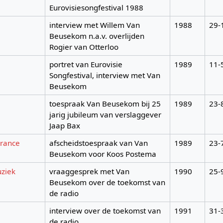
Eurovisiesongfestival 1988
interview met Willem Van
1988
29-
Beusekom n.a.v. overlijden
Rogier van Otterloo
portret van Eurovisie
1989
11-
Songfestival, interview met Van
Beusekom
toespraak Van Beusekom bij 25
1989
23-
jarig jubileum van verslaggever
Jaap Bax
France
afscheidstoespraak van Van
1989
23-
Beusekom voor Koos Postema
uziek
vraaggesprek met Van
1990
25-
Beusekom over de toekomst van
de radio
interview over de toekomst van
1991
31-
de radio