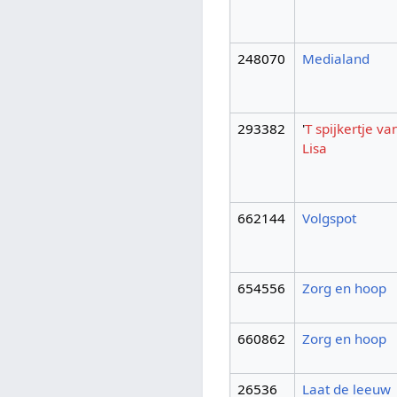
248070
Medialand
293382
'
T spijkertje v
Lisa
662144
Volgspot
654556
Zorg en hoop
660862
Zorg en hoop
26536
Laat de leeuw