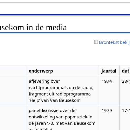
usekom in de media
Brontekst beki
onderwerp
jaartal
da
aflevering over
1974
28-
nachtprogramma's op de radio,
fragment uit radioprogramma
'Help' van Van Beusekom
paneldiscussie over de
1979
17-
ontwikkeling van popmuziek in
de jaren '70, met Van Beusekom
als panellid