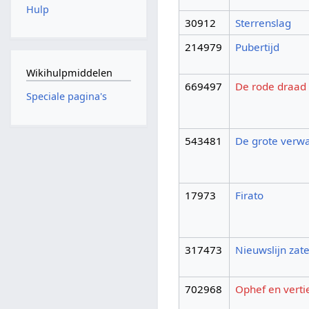
Hulp
30912
Sterrenslag
214979
Pubertijd
Wikihulpmiddelen
669497
De rode draad
Speciale pagina's
543481
De grote verwa
17973
Firato
317473
Nieuwslijn zat
702968
Ophef en verti