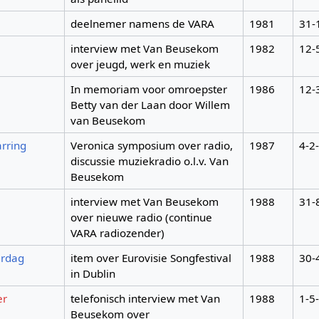
deelnemer namens de VARA
1981
31-
interview met Van Beusekom
1982
12-
over jeugd, werk en muziek
In memoriam voor omroepster
1986
12-
Betty van der Laan door Willem
van Beusekom
rring
Veronica symposium over radio,
1987
4-2
discussie muziekradio o.l.v. Van
Beusekom
interview met Van Beusekom
1988
31-
over nieuwe radio (continue
VARA radiozender)
erdag
item over Eurovisie Songfestival
1988
30-
in Dublin
er
telefonisch interview met Van
1988
1-5
Beusekom over