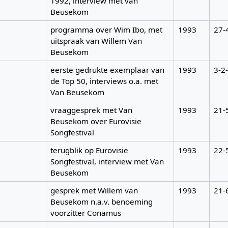
1992, interview met van
Beusekom
programma over Wim Ibo, met
1993
27-
uitspraak van Willem Van
Beusekom
eerste gedrukte exemplaar van
1993
3-2
de Top 50, interviews o.a. met
Van Beusekom
vraaggesprek met Van
1993
21-
Beusekom over Eurovisie
Songfestival
terugblik op Eurovisie
1993
22-
Songfestival, interview met Van
Beusekom
gesprek met Willem van
1993
21-
Beusekom n.a.v. benoeming
voorzitter Conamus