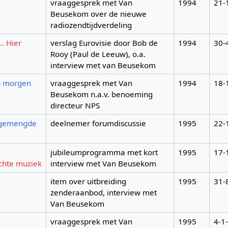
vraaggesprek met Van
1994
21-
Beusekom over de nieuwe
radiozendtijdverdeling
.. Hier
verslag Eurovisie door Bob de
1994
30-
Rooy (Paul de Leeuw), o.a.
interview met van Beusekom
p morgen
vraaggesprek met Van
1994
18-
Beusekom n.a.v. benoeming
directeur NPS
/gemengde
deelnemer forumdiscussie
1995
22-
jubileumprogramma met kort
1995
17-
chte muziek
interview met Van Beusekom
item over uitbreiding
1995
31-
zenderaanbod, interview met
Van Beusekom
vraaggesprek met Van
1995
4-1