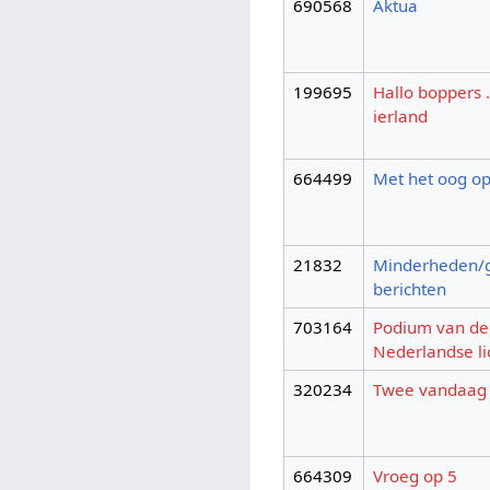
690568
Aktua
199695
Hallo boppers .
ierland
664499
Met het oog o
21832
Minderheden
berichten
703164
Podium van de
Nederlandse li
320234
Twee vandaag
664309
Vroeg op 5