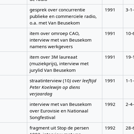
gesprek over concurrentie
1991
3-1
publieke en commerciele radio,
o.a. met Van Beusekom
item over omroep CAO,
1991
10-
interview met van Beusekom
namens werkgevers
item over 3M laureaat
1991
19-
(muziekprijs), interview met
jurylid Van Beusekom
straatinterview (10
) over leeftijd
1991
1-1
Peter Koelewijn op diens
verjaardag
interview met van Beusekom
1992
2-4
over Eurovisie en Nationaal
Songfestival
fragment uit Stop de persen
1992
28-