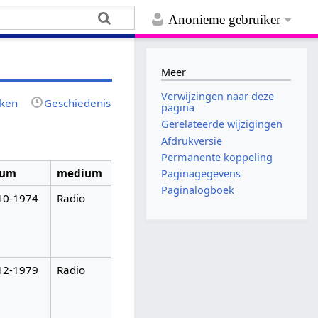
Anonieme gebruiker
Meer
Verwijzingen naar deze
jken
Geschiedenis
pagina
Gerelateerde wijzigingen
Afdrukversie
Permanente koppeling
tum
medium
Paginagegevens
Paginalogboek
10-1974
Radio
12-1979
Radio