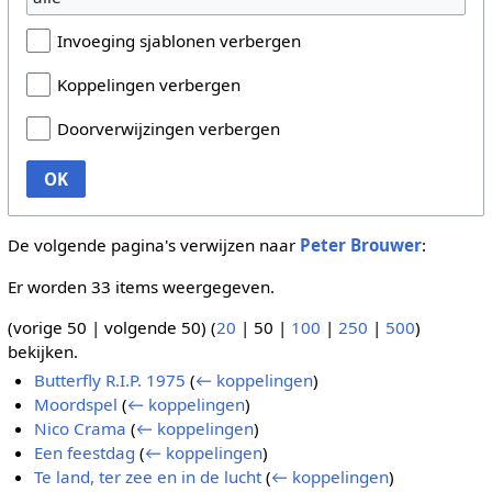
Invoeging sjablonen verbergen
Koppelingen verbergen
Doorverwijzingen verbergen
OK
De volgende pagina's verwijzen naar
Peter Brouwer
:
Er worden 33 items weergegeven.
(
vorige 50
|
volgende 50
) (
20
|
50
|
100
|
250
|
500
)
bekijken.
Butterfly R.I.P. 1975
(
← koppelingen
)
Moordspel
(
← koppelingen
)
Nico Crama
(
← koppelingen
)
Een feestdag
(
← koppelingen
)
Te land, ter zee en in de lucht
(
← koppelingen
)