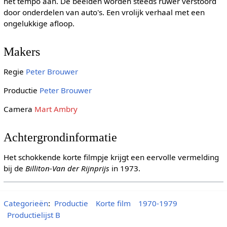
het tempo aan. De beelden worden steeds ruwer verstoord
door onderdelen van auto's. Een vrolijk verhaal met een
ongelukkige afloop.
Makers
Regie
Peter Brouwer
Productie
Peter Brouwer
Camera
Mart Ambry
Achtergrondinformatie
Het schokkende korte filmpje krijgt een eervolle vermelding
bij de
Billiton-Van der Rijnprijs
in 1973.
Categorieën
:
Productie
Korte film
1970-1979
Productielijst B