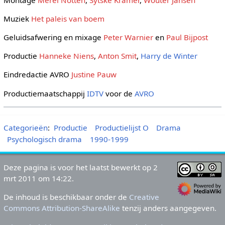
Muziek
Het paleis van boem
Geluidsafwering en mixage
Peter Warnier
en
Paul Bijpost
Productie
Hanneke Niens
,
Anton Smit
,
Harry de Winter
Eindredactie AVRO
Justine Pauw
Productiemaatschappij
IDTV
voor de
AVRO
Categorieën
:
Productie
Productielijst O
Drama
Psychologisch drama
1990-1999
Deze pagina is voor het laatst bewerkt op 2
mrt 2011 om 14:22.
De inhoud is beschikbaar onder de
Creative
Commons Attribution-ShareAlike
tenzij anders aangegeven.