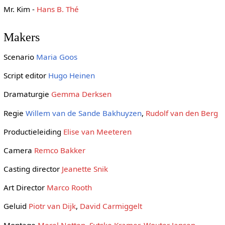
Mr. Kim -
Hans B. Thé
Makers
Scenario
Maria Goos
Script editor
Hugo Heinen
Dramaturgie
Gemma Derksen
Regie
Willem van de Sande Bakhuyzen
,
Rudolf van den Berg
Productieleiding
Elise van Meeteren
Camera
Remco Bakker
Casting director
Jeanette Snik
Art Director
Marco Rooth
Geluid
Piotr van Dijk
,
David Carmiggelt
Montage
Merel Notten
,
Sytske Kramer
,
Wouter Jansen