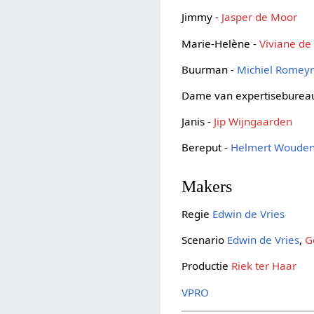
Jimmy -
Jasper de Moor
Marie-Helène -
Viviane d
Buurman -
Michiel Romey
Dame van expertiseburea
Janis -
Jip Wijngaarden
Bereput -
Helmert Woude
Makers
Regie
Edwin de Vries
Scenario
Edwin de Vries
,
G
Productie
Riek ter Haar
VPRO