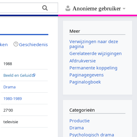
Anonieme gebruiker
Meer
Verwijzingen naar deze
jken
Geschiedenis
pagina
Gerelateerde wijzigingen
Afdrukversie
1988
Permanente koppeling
Paginagegevens
Beeld en Geluid
Paginalogboek
Drama
1980-1989
Categorieën
27'00
Productie
televisie
Drama
Psychologisch drama