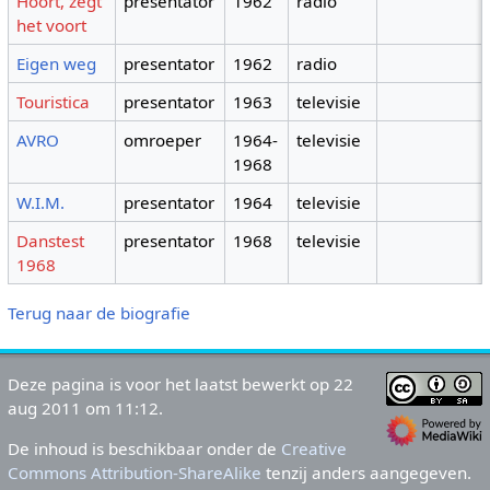
Hoort, zegt
presentator
1962
radio
het voort
Eigen weg
presentator
1962
radio
Touristica
presentator
1963
televisie
AVRO
omroeper
1964-
televisie
1968
W.I.M.
presentator
1964
televisie
Danstest
presentator
1968
televisie
1968
Terug naar de biografie
Deze pagina is voor het laatst bewerkt op 22
aug 2011 om 11:12.
De inhoud is beschikbaar onder de
Creative
Commons Attribution-ShareAlike
tenzij anders aangegeven.