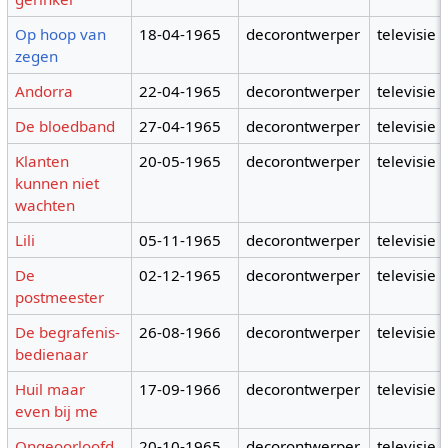
Op hoop van
18-04-1965
decorontwerper
televisie
zegen
Andorra
22-04-1965
decorontwerper
televisie
De bloedband
27-04-1965
decorontwerper
televisie
Klanten
20-05-1965
decorontwerper
televisie
kunnen niet
wachten
Lili
05-11-1965
decorontwerper
televisie
De
02-12-1965
decorontwerper
televisie
postmeester
De begrafenis-
26-08-1966
decorontwerper
televisie
bedienaar
Huil maar
17-09-1966
decorontwerper
televisie
even bij me
Ongeoorloofd
20-10-1965
decorontwerper
televisie