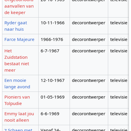
aanvallen van
de keeper
Ryder gaat
10-11-1966
decorontwerper
televisie
naar huis
Farce Majeure
1966-1976
decorontwerper
televisie
Het
6-7-1967
decorontwerper
televisie
Zuidstation
bestaat niet
meer
Een mooie
12-10-1967
decorontwerper
televisie
lange avond
Pioniers van
01-05-1969
decorontwerper
televisie
Tolpudie
Emmy laat jou
6-6-1969
decorontwerper
televisie
nooit alleen
't Schaep met
Vanaf 24-
decorontwerper
televisie