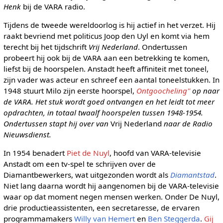
Henk
bij de VARA radio.
Tijdens de tweede wereldoorlog is hij actief in het verzet. Hij
raakt bevriend met politicus Joop den Uyl en komt via hem
terecht bij het tijdschrift
Vrij Nederland
. Ondertussen
probeert hij ook bij de VARA aan een betrekking te komen,
liefst bij de hoorspelen. Anstadt heeft affiniteit met toneel,
zijn vader was acteur en schreef een aantal toneelstukken. In
1948 stuurt Milo zijn eerste hoorspel,
Ontgoocheling''
op naar
de VARA. Het stuk wordt goed ontvangen en het leidt tot meer
opdrachten, in totaal twaalf hoorspelen tussen 1948-1954.
Ondertussen stapt hij over van
Vrij Nederland
naar de Radio
Nieuwsdienst.
In 1954 benadert
Piet de Nuyl
, hoofd van VARA-televisie
Anstadt om een tv-spel te schrijven over de
Diamantbewerkers, wat uitgezonden wordt als
Diamantstad
.
Niet lang daarna wordt hij aangenomen bij de VARA-televisie
waar op dat moment negen mensen werken. Onder De Nuyl,
drie productieassistenten, een secretaresse, de ervaren
programmamakers
Willy van Hemert
en
Ben Steggerda
.
Gij