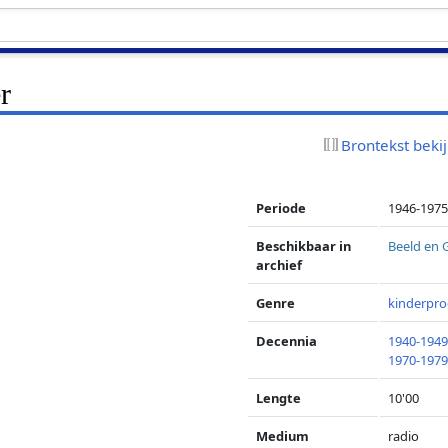
er
Brontekst beki
Periode
1946-197
Beschikbaar in
Beeld en 
archief
Genre
kinderpr
Decennia
1940-194
1970-197
Lengte
10'00
Medium
radio