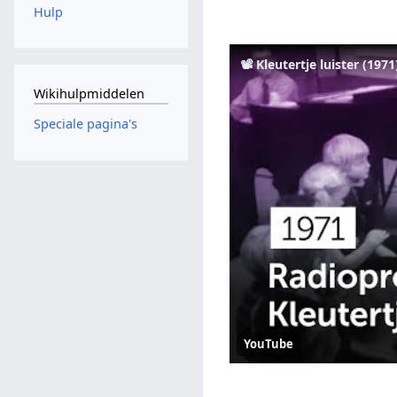
Hulp
📽️ Kleutertje luister (197
Wikihulpmiddelen
Speciale pagina's
YouTube