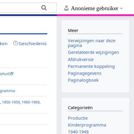
Anonieme gebruiker
Meer
Verwijzingen naar deze
jken
Geschiedenis
pagina
Gerelateerde wijzigingen
Afdrukversie
5
Permanente koppeling
Paginagegevens
Geluid
Paginalogboek
ogramma
9
,
1950-1959
,
1960-1969
,
Categorieën
9
Productie
Kinderprogramma
1940-1949