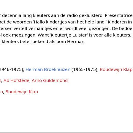
 decennia lang kleuters aan de radio gekluisterd. Presentatric
 de woorden 'Hallo kindertjes van het hele land.' Kinderen in 
ersen vertelt verhaaltjes en er wordt veel gezongen. De bedoeli
l ook meezingen. Want 'Kleutertje Luister' is voor alle kleuters
r kleuters beter bekend als oom Herman.
1946-1975),
Herman Broekhuizen
(1965-1975),
Boudewijn Klap
s
,
Ab Hofstede
,
Arno Guldemond
en
,
Boudewijn Klap