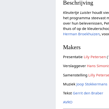
Beschrijving
Kleutertje Luister
houdt vier
het programma steevast met
over hun belevenissen, Pet
thuis of op de kleuterschoo
Herman Broekhuizen
, voo
Makers
Presentatie
Lily Petersen
(
Verslaggever
Hans Simoni
Samenstelling
Lilly Peters
Muziek
Joop Stokkermans
Tekst
Gerrit den Braber
AVRO