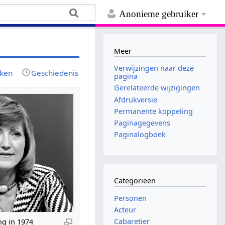
Anonieme gebruiker
Meer
Verwijzingen naar deze
jken
Geschiedenis
pagina
Gerelateerde wijzigingen
Afdrukversie
Permanente koppeling
Paginagegevens
Paginalogboek
Categorieën
Personen
Acteur
Cabaretier
ng in 1974