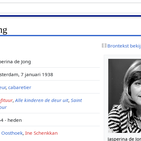
ng
Brontekst beki
perina de Jong
terdam, 7 januari 1938
eur
,
cabaretier
fituur
,
Alle kinderen de deur uit
,
Saint
our
4 - heden
c Oosthoek
,
Ine Schenkkan
Jasperina de Jo