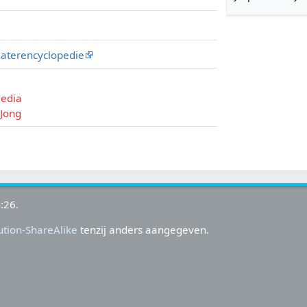
aterencyclopedie
media
 Jong
:26.
tion-ShareAlike
tenzij anders aangegeven.