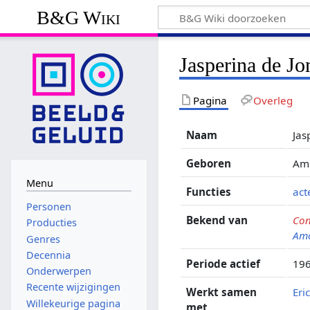
B&G Wiki
Jasperina de Jo
Pagina
Overleg
Naam
Jas
Geboren
Ams
Menu
Functies
act
Personen
Bekend van
Con
Producties
Am
Genres
Decennia
Periode actief
196
Onderwerpen
Recente wijzigingen
Werkt samen
Eri
Willekeurige pagina
met