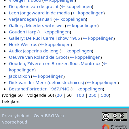
Vroeger is dood
(
← koppelingen
)
De gekkin van de gracht
(
← koppelingen
)
Leen Jongewaard in de media
(
← koppelingen
)
Verjaardagen januari
(
← koppelingen
)
Gallery: Moeders wil is wet
(
← koppelingen
)
Gouden Harp
(
← koppelingen
)
Gallery: De Rudi Carrell show 1966
(
← koppelingen
)
Henk Westrus
(
← koppelingen
)
Audio: Jasperina de Jong
(
← koppelingen
)
Oeuvre van Roland de Groot
(
← koppelingen
)
Gouden, Zilveren en Bronzen Roos Montreux
(
←
koppelingen
)
Jack Dixon
(
← koppelingen
)
Dick van der Meer (geluidstechnicus)
(
← koppelingen
)
Bestand:Portretten 1967.PNG
(
← koppelingen
)
(
vorige 50
|
volgende 50
) (
20
|
50
|
100
|
250
|
500
)
bekijken.
Privacybeleid
Over B&G Wiki
Voorbehoud