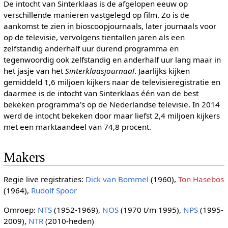
De intocht van Sinterklaas is de afgelopen eeuw op
verschillende manieren vastgelegd op film. Zo is de
aankomst te zien in bioscoopjournaals, later journaals voor
op de televisie, vervolgens tientallen jaren als een
zelfstandig anderhalf uur durend programma en
tegenwoordig ook zelfstandig en anderhalf uur lang maar in
het jasje van het
Sinterklaasjournaal
. Jaarlijks kijken
gemiddeld 1,6 miljoen kijkers naar de televisieregistratie en
daarmee is de intocht van Sinterklaas één van de best
bekeken programma's op de Nederlandse televisie. In 2014
werd de intocht bekeken door maar liefst 2,4 miljoen kijkers
met een marktaandeel van 74,8 procent.
Makers
Regie live registraties:
Dick van Bommel
(1960),
Ton Hasebos
(1964),
Rudolf Spoor
Omroep:
NTS
(1952-1969),
NOS
(1970 t/m 1995),
NPS
(1995-
2009),
NTR
(2010-heden)