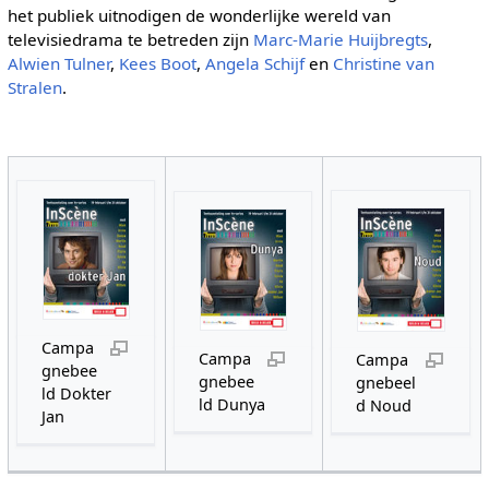
het publiek uitnodigen de wonderlijke wereld van
televisiedrama te betreden zijn
Marc-Marie Huijbregts
,
Alwien Tulner
,
Kees Boot
,
Angela Schijf
en
Christine van
Stralen
.
Campa
Campa
Campa
gnebee
gnebee
gnebeel
ld Dokter
ld Dunya
d Noud
Jan