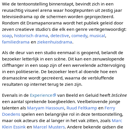
Wie de tentoonstelling binnenstapt, bevindt zich in een
reusachtig visueel arena waar hoogtepunten uit zestig jaar
televisiedrama op de schermen worden geprojecteerd.
Rondom dit Dramapanorama wordt het publiek geleid door
zeven creatieve studio’s die elk een genre vertegenwoordigt:
soap
,
historisch drama
,
detective
,
comedy
,
musical
,
familiedrama
en
ziekenhuisdrama
.
Als de deur van een studio eenmaal is geopend, belandt de
bezoeker letterlijk in een scène. Dit kan een zenuwslopende
cliffhanger in een soap zijn of een wervelende achtervolging
in een politieserie. De bezoeker leert al doende hoe een
dramascène wordt gecreëerd, waarna de verbluffende
resultaten op internet terug te zien zijn.
Evenals in de
Experience
van Beeld en Geluid heeft
InScène
een aantal sprekende boegbeelden. Veelbelovende jonge
talenten als
Maryam Hassouni
,
Ruud Feltkamp
en
Ferry
Doedens
spelen een belangrijke rol in deze tentoonstelling,
maar ook acteurs die al langer in het vak zitten, zoals
Marc
Klein Essink
en
Marcel Musters
. Andere bekende gidsen die