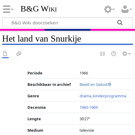
B&G Wiki
Het land van Snurkije
Periode
1966
Beschikbaar in archief
Beeld en Geluid
Genre
drama
,
kinderprogramma
Decennia
1960-1969
Lengte
30’27”
Medium
televisie