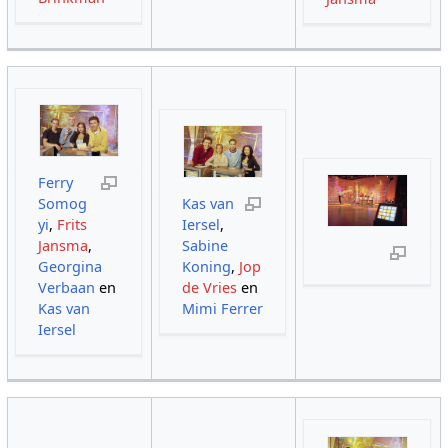
Ferry
Somog
Kas van
yi
,
Frits
Iersel
,
Jansma
,
Sabine
Georgina
Koning
,
Jop
Verbaan
en
de Vries
en
Kas van
Mimi Ferrer
Iersel