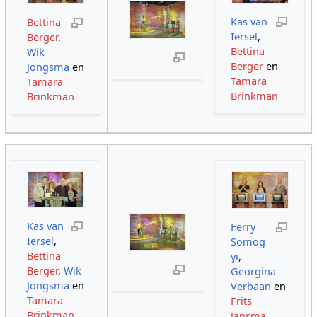
Kas van
Bettina
Iersel
,
Berger
,
Bettina
Wik
Berger
en
Jongsma
en
Tamara
Tamara
Brinkman
Brinkman
Kas van
Ferry
Iersel
,
Somog
Bettina
yi
,
Berger
,
Wik
Georgina
Jongsma
en
Verbaan
en
Tamara
Frits
Brinkman
Jansma