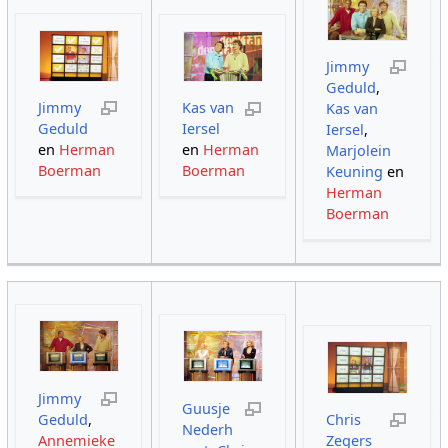
Jimmy
Geduld
,
Jimmy
Kas van
Kas van
Geduld
Iersel
Iersel
,
en
Herman
en
Herman
Marjolein
Boerman
Boerman
Keuning
en
Herman
Boerman
Jimmy
Guusje
Geduld
,
Chris
Nederh
Annemieke
Zegers