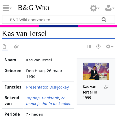
B&G Wiki
Kas van Iersel
Naam
Kas van Iersel
Geboren
Den Haag, 26 maart
1956
Kas van
Functies
Presentator
,
Diskjockey
Iersel in
Bekend
Toppop
,
Denktank
,
Zo
1999
van
maak je dat in de keuken
Periode
? - heden