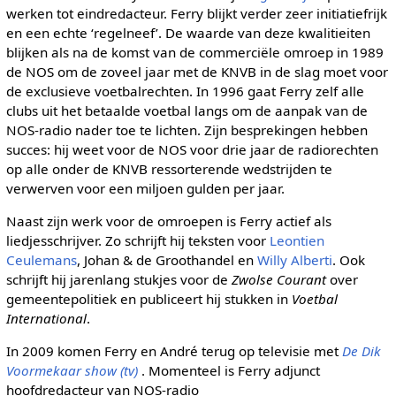
werken tot eindredacteur. Ferry blijkt verder zeer initiatiefrijk
en een echte ‘regelneef’. De waarde van deze kwalitieiten
blijken als na de komst van de commerciële omroep in 1989
de NOS om de zoveel jaar met de KNVB in de slag moet voor
de exclusieve voetbalrechten. In 1996 gaat Ferry zelf alle
clubs uit het betaalde voetbal langs om de aanpak van de
NOS-radio nader toe te lichten. Zijn besprekingen hebben
succes: hij weet voor de NOS voor drie jaar de radiorechten
op alle onder de KNVB ressorterende wedstrijden te
verwerven voor een miljoen gulden per jaar.
Naast zijn werk voor de omroepen is Ferry actief als
liedjesschrijver. Zo schrijft hij teksten voor
Leontien
Ceulemans
, Johan & de Groothandel en
Willy Alberti
. Ook
schrijft hij jarenlang stukjes voor de
Zwolse Courant
over
gemeentepolitiek en publiceert hij stukken in
Voetbal
International
.
In 2009 komen Ferry en André terug op televisie met
De Dik
Voormekaar show (tv)
. Momenteel is Ferry adjunct
hoofdredacteur van NOS-radio