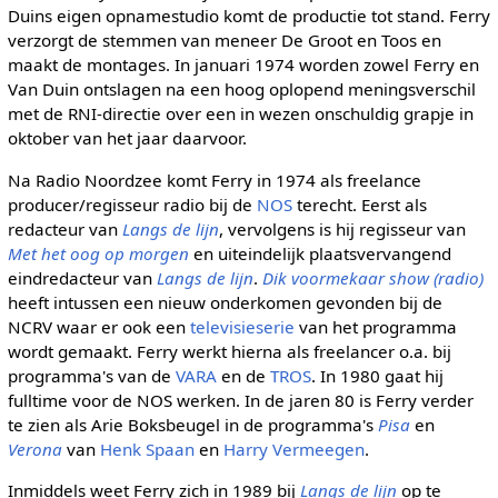
Duins eigen opnamestudio komt de productie tot stand. Ferry
verzorgt de stemmen van meneer De Groot en Toos en
maakt de montages. In januari 1974 worden zowel Ferry en
Van Duin ontslagen na een hoog oplopend meningsverschil
met de RNI-directie over een in wezen onschuldig grapje in
oktober van het jaar daarvoor.
Na Radio Noordzee komt Ferry in 1974 als freelance
producer/regisseur radio bij de
NOS
terecht. Eerst als
redacteur van
Langs de lijn
, vervolgens is hij regisseur van
Met het oog op morgen
en uiteindelijk plaatsvervangend
eindredacteur van
Langs de lijn
.
Dik voormekaar show (radio)
heeft intussen een nieuw onderkomen gevonden bij de
NCRV waar er ook een
televisieserie
van het programma
wordt gemaakt. Ferry werkt hierna als freelancer o.a. bij
programma's van de
VARA
en de
TROS
. In 1980 gaat hij
fulltime voor de NOS werken. In de jaren 80 is Ferry verder
te zien als Arie Boksbeugel in de programma's
Pisa
en
Verona
van
Henk Spaan
en
Harry Vermeegen
.
Inmiddels weet Ferry zich in 1989 bij
Langs de lijn
op te