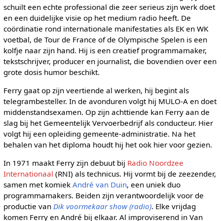
schuilt een echte professional die zeer serieus zijn werk doet
en een duidelijke visie op het medium radio heeft. De
coördinatie rond internationale manifestaties als EK en WK
voetbal, de Tour de France of de Olympische Spelen is een
kolfje naar zijn hand. Hij is een creatief programmamaker,
tekstschrijver, producer en journalist, die bovendien over een
grote dosis humor beschikt.
Ferry gaat op zijn veertiende al werken, hij begint als
telegrambesteller. In de avonduren volgt hij MULO-A en doet
middenstandsexamen. Op zijn achttiende kan Ferry aan de
slag bij het Gemeentelijk Vervoerbedrijf als conducteur. Hier
volgt hij een opleiding gemeente-administratie. Na het
behalen van het diploma houdt hij het ook hier voor gezien.
In 1971 maakt Ferry zijn debuut bij
Radio Noordzee
Internationaal
(RNI) als technicus. Hij vormt bij de zeezender,
samen met komiek
André van Duin
, een uniek duo
programmamakers. Beiden zijn verantwoordelijk voor de
productie van
Dik voormekaar show (radio)
. Elke vrijdag
komen Ferry en André bij elkaar. Al improviserend in Van