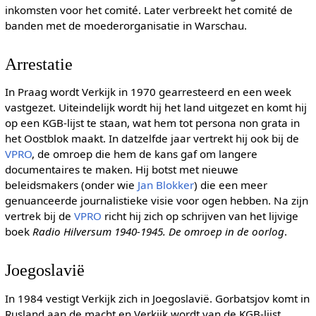
inkomsten voor het comité. Later verbreekt het comité de
banden met de moederorganisatie in Warschau.
Arrestatie
In Praag wordt Verkijk in 1970 gearresteerd en een week
vastgezet. Uiteindelijk wordt hij het land uitgezet en komt hij
op een KGB-lijst te staan, wat hem tot persona non grata in
het Oostblok maakt. In datzelfde jaar vertrekt hij ook bij de
VPRO
, de omroep die hem de kans gaf om langere
documentaires te maken. Hij botst met nieuwe
beleidsmakers (onder wie
Jan Blokker
) die een meer
genuanceerde journalistieke visie voor ogen hebben. Na zijn
vertrek bij de
VPRO
richt hij zich op schrijven van het lijvige
boek
Radio Hilversum 1940-1945. De omroep in de oorlog
.
Joegoslavië
In 1984 vestigt Verkijk zich in Joegoslavië. Gorbatsjov komt in
Rusland aan de macht en Verkijk wordt van de KGB-lijst