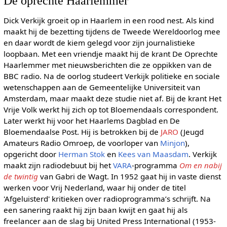
De oprechte Haarlemmer
Dick Verkijk groeit op in Haarlem in een rood nest. Als kind
maakt hij de bezetting tijdens de Tweede Wereldoorlog mee
en daar wordt de kiem gelegd voor zijn journalistieke
loopbaan. Met een vriendje maakt hij de krant De Oprechte
Haarlemmer met nieuwsberichten die ze oppikken van de
BBC radio. Na de oorlog studeert Verkijk politieke en sociale
wetenschappen aan de Gemeentelijke Universiteit van
Amsterdam, maar maakt deze studie niet af. Bij de krant Het
Vrije Volk werkt hij zich op tot Bloemendaals correspondent.
Later werkt hij voor het Haarlems Dagblad en De
Bloemendaalse Post. Hij is betrokken bij de
JARO
(Jeugd
Amateurs Radio Omroep, de voorloper van
Minjon
),
opgericht door
Herman Stok
en
Kees van Maasdam
. Verkijk
maakt zijn radiodebuut bij het
VARA
-programma
Om en nabij
de twintig
van Gabri de Wagt. In 1952 gaat hij in vaste dienst
werken voor Vrij Nederland, waar hij onder de titel
'Afgeluisterd' kritieken over radioprogramma’s schrijft. Na
een sanering raakt hij zijn baan kwijt en gaat hij als
freelancer aan de slag bij United Press International (1953-