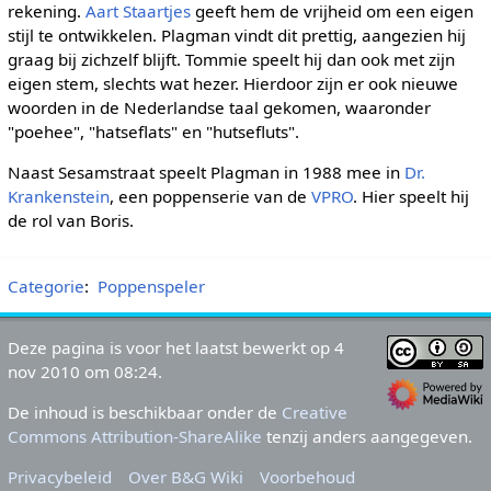
rekening.
Aart Staartjes
geeft hem de vrijheid om een eigen
stijl te ontwikkelen. Plagman vindt dit prettig, aangezien hij
graag bij zichzelf blijft. Tommie speelt hij dan ook met zijn
eigen stem, slechts wat hezer. Hierdoor zijn er ook nieuwe
woorden in de Nederlandse taal gekomen, waaronder
"poehee", "hatseflats" en "hutsefluts".
Naast Sesamstraat speelt Plagman in 1988 mee in
Dr.
Krankenstein
, een poppenserie van de
VPRO
. Hier speelt hij
de rol van Boris.
Categorie
:
Poppenspeler
Deze pagina is voor het laatst bewerkt op 4
nov 2010 om 08:24.
De inhoud is beschikbaar onder de
Creative
Commons Attribution-ShareAlike
tenzij anders aangegeven.
Privacybeleid
Over B&G Wiki
Voorbehoud