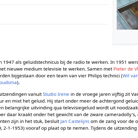
n 1947 als geluidstechnicus bij de radio te werken. In 1951 wer
 het nieuwe medium televisie te werken. Samen met
Pieter de 
rden bijgestaan door een team van vier Philips technici (
Wil va
Woudsma
).
uitzendingen vanuit
Studio Irene
in de vroege jaren vijftig zit V
ur en mixt het geluid. Hij start onder meer de achtergond geluid
 belangrijke uitvinding qua televisiegeluid wordt uit noodzaak
oer daar kraakt onder het gewicht van de zware cameradolly's,
n zijn in het stuk, besluit
Jan Castelijns
om de zang voor de o
, 2-1-1953) vooraf op plaat op te nemen. Tijdens de uitzending