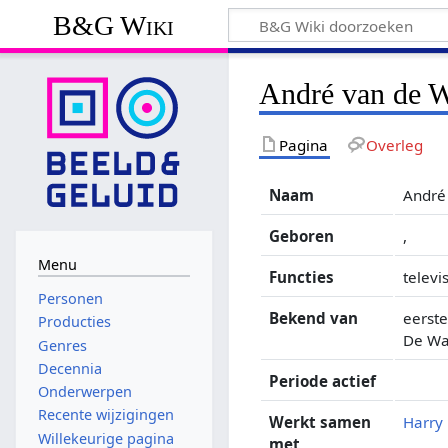
B&G Wiki
André van de W
Pagina
Overleg
Naam
André
Geboren
,
Menu
Functies
televi
Personen
Bekend van
eerste
Producties
De Wa
Genres
Decennia
Periode actief
Onderwerpen
Recente wijzigingen
Werkt samen
Harry
Willekeurige pagina
met