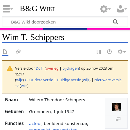
B&G Wiki
Wim T. Schippers
Versie door
DofT
(
overleg
|
bijdragen
)
op 20 nov 2023 om
15:17
(
wijz
)
← Oudere versie
|
Huidige versie
(
wijz
) |
Nieuwere versie
→
(
wijz
)
Naam
Willem Theodoor Schippers
Geboren
Groningen, 1 juli 1942
Functies
acteur
, beeldend kunstenaar,
componist
,
presentator
,