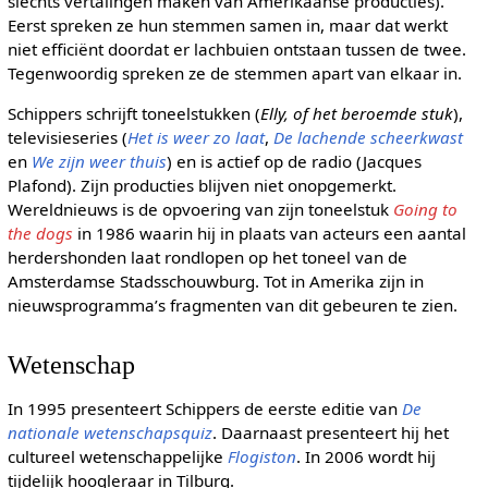
slechts vertalingen maken van Amerikaanse producties).
Eerst spreken ze hun stemmen samen in, maar dat werkt
niet efficiënt doordat er lachbuien ontstaan tussen de twee.
Tegenwoordig spreken ze de stemmen apart van elkaar in.
Schippers schrijft toneelstukken (
Elly, of het beroemde stuk
),
televisieseries (
Het is weer zo laat
,
De lachende scheerkwast
en
We zijn weer thuis
) en is actief op de radio (Jacques
Plafond). Zijn producties blijven niet onopgemerkt.
Wereldnieuws is de opvoering van zijn toneelstuk
Going to
the dogs
in 1986 waarin hij in plaats van acteurs een aantal
herdershonden laat rondlopen op het toneel van de
Amsterdamse Stadsschouwburg. Tot in Amerika zijn in
nieuwsprogramma’s fragmenten van dit gebeuren te zien.
Wetenschap
In 1995 presenteert Schippers de eerste editie van
De
nationale wetenschapsquiz
. Daarnaast presenteert hij het
cultureel wetenschappelijke
Flogiston
. In 2006 wordt hij
tijdelijk hoogleraar in Tilburg.