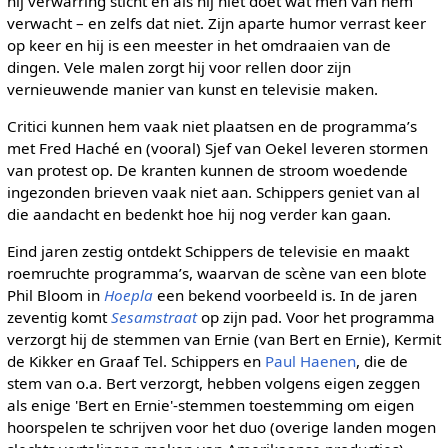
hij verwarring sticht en als hij niet doet wat men van hem
verwacht – en zelfs dat niet. Zijn aparte humor verrast keer
op keer en hij is een meester in het omdraaien van de
dingen. Vele malen zorgt hij voor rellen door zijn
vernieuwende manier van kunst en televisie maken.
Critici kunnen hem vaak niet plaatsen en de programma’s
met Fred Haché en (vooral) Sjef van Oekel leveren stormen
van protest op. De kranten kunnen de stroom woedende
ingezonden brieven vaak niet aan. Schippers geniet van al
die aandacht en bedenkt hoe hij nog verder kan gaan.
Eind jaren zestig ontdekt Schippers de televisie en maakt
roemruchte programma’s, waarvan de scène van een blote
Phil Bloom in
Hoepla
een bekend voorbeeld is. In de jaren
zeventig komt
Sesamstraat
op zijn pad. Voor het programma
verzorgt hij de stemmen van Ernie (van Bert en Ernie), Kermit
de Kikker en Graaf Tel. Schippers en
Paul Haenen
, die de
stem van o.a. Bert verzorgt, hebben volgens eigen zeggen
als enige 'Bert en Ernie'-stemmen toestemming om eigen
hoorspelen te schrijven voor het duo (overige landen mogen