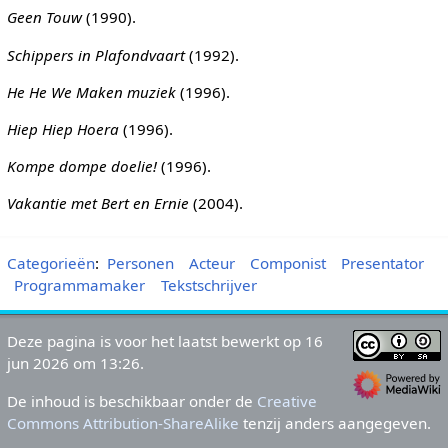
Geen Touw
(1990).
Schippers in Plafondvaart
(1992).
He He We Maken muziek
(1996).
Hiep Hiep Hoera
(1996).
Kompe dompe doelie!
(1996).
Vakantie met Bert en Ernie
(2004).
Categorieën
:
Personen
Acteur
Componist
Presentator
Programmamaker
Tekstschrijver
Deze pagina is voor het laatst bewerkt op 16
jun 2026 om 13:26.
De inhoud is beschikbaar onder de
Creative
Commons Attribution-ShareAlike
tenzij anders aangegeven.