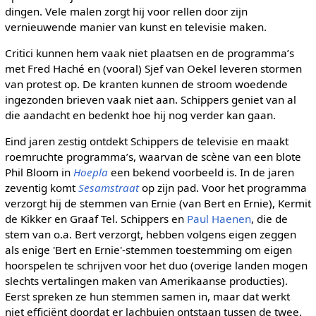
dingen. Vele malen zorgt hij voor rellen door zijn
vernieuwende manier van kunst en televisie maken.
Critici kunnen hem vaak niet plaatsen en de programma’s
met Fred Haché en (vooral) Sjef van Oekel leveren stormen
van protest op. De kranten kunnen de stroom woedende
ingezonden brieven vaak niet aan. Schippers geniet van al
die aandacht en bedenkt hoe hij nog verder kan gaan.
Eind jaren zestig ontdekt Schippers de televisie en maakt
roemruchte programma’s, waarvan de scène van een blote
Phil Bloom in
Hoepla
een bekend voorbeeld is. In de jaren
zeventig komt
Sesamstraat
op zijn pad. Voor het programma
verzorgt hij de stemmen van Ernie (van Bert en Ernie), Kermit
de Kikker en Graaf Tel. Schippers en
Paul Haenen
, die de
stem van o.a. Bert verzorgt, hebben volgens eigen zeggen
als enige 'Bert en Ernie'-stemmen toestemming om eigen
hoorspelen te schrijven voor het duo (overige landen mogen
slechts vertalingen maken van Amerikaanse producties).
Eerst spreken ze hun stemmen samen in, maar dat werkt
niet efficiënt doordat er lachbuien ontstaan tussen de twee.