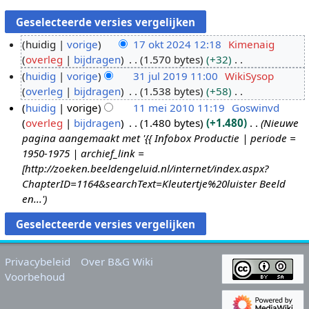
huidig
vorige
17 okt 2024 12:18
Kimenaig
overleg
bijdragen
1.570 bytes
+32
1
G
huidig
vorige
31 jul 2019 11:00
WikiSysop
7
e
overleg
bijdragen
1.538 bytes
+58
o
3
e
G
huidig
vorige
11 mei 2010 11:19
Goswinvd
k
1
n
e
overleg
bijdragen
1.480 bytes
+1.480
Nieuwe
t
j
1
b
e
pagina aangemaakt met '{{ Infobox Productie | periode =
2
u
1
e
n
1950-1975 | archief_link =
0
l
m
w
b
[http://zoeken.beeldengeluid.nl/internet/index.aspx?
2
2
e
e
e
ChapterID=1164&searchText=Kleutertje%20luister Beeld
4
0
i
r
w
en...'
1
2
k
e
9
0
i
r
1
n
k
0
g
i
Privacybeleid
Over B&G Wiki
s
n
Voorbehoud
s
g
a
s