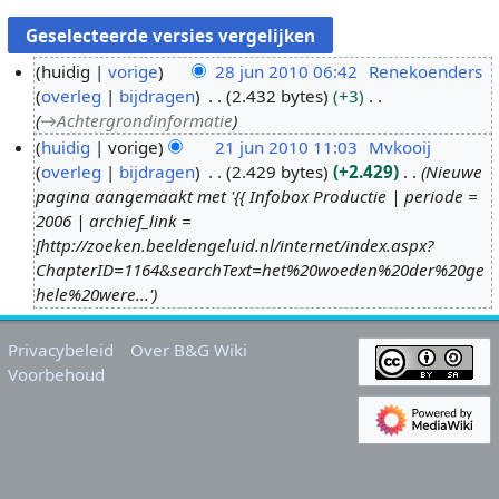
huidig
vorige
28 jun 2010 06:42
Renekoenders
overleg
bijdragen
2.432 bytes
+3
2
→
Achtergrondinformatie
8
huidig
vorige
21 jun 2010 11:03
Mvkooij
j
overleg
bijdragen
2.429 bytes
+2.429
Nieuwe
2
u
pagina aangemaakt met '{{ Infobox Productie | periode =
1
n
2006 | archief_link =
j
2
[http://zoeken.beeldengeluid.nl/internet/index.aspx?
u
0
ChapterID=1164&searchText=het%20woeden%20der%20ge
n
1
hele%20were...'
2
0
0
Privacybeleid
Over B&G Wiki
1
Voorbehoud
0