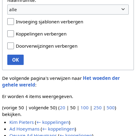
alle
Invoeging sjablonen verbergen
Koppelingen verbergen
Doorverwijzingen verbergen
OK
De volgende pagina's verwijzen naar
Het woeden der
gehele wereld
:
Er worden 4 items weergegeven.
(
vorige 50
|
volgende 50
) (
20
|
50
|
100
|
250
|
500
)
bekijken.
Kim Pieters
(
← koppelingen
)
Ad Hoeymans
(
← koppelingen
)
Oeuvre Ad Hoeymans
(
← koppelingen
)