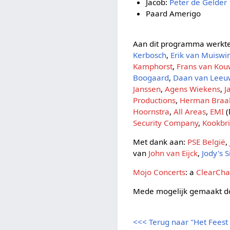
Jacob:
Peter de Gelder
Paard Amerigo
Aan dit programma werkt
Kerbosch
,
Erik van Muiswi
Kamphorst
,
Frans van Ko
Boogaard
,
Daan van Lee
Janssen
,
Agens Wiekens
,
J
Productions
,
Herman Bra
Hoornstra
,
All Areas
,
EMI
(
Security Company
,
Kookbr
Met dank aan:
PSE België
,
van
John van Eijck
,
Jody's 
Mojo Concerts
: a
ClearCha
Mede mogelijk gemaakt 
<<< Terug naar "Het Feest 