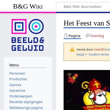
B&G Wiki
Het Feest van S
Pagina
Overleg
Versie door
User00
(
ov
(
wijz
)
← Oudere versie
Menu
Personen
Producties
Genres
Decennia
Onderwerpen
Recente wijzigingen
Willekeurige pagina