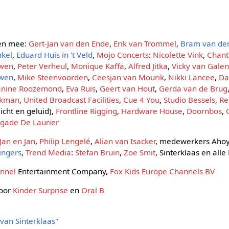
en mee:
Gert-Jan van den Ende
,
Erik van Trommel
,
Bram van der
nkel
,
Eduard Huis in 't Veld
,
Mojo Concerts
:
Nicolette Vink
,
Chant
uwen
,
Peter Verheul
,
Monique Kaffa
,
Alfred Jitka
,
Vicky van Galen
uwen
,
Mike Steenvoorden
,
Ceesjan van Mourik
,
Nikki Lancee
,
Da
anine Roozemond
,
Eva Ruis
,
Geert van Hout
,
Gerda van de Brug
akman
,
United Broadcast Facilities
,
Cue 4 You
,
Studio Bessels
,
Re
licht en geluid),
Frontline Rigging
,
Hardware House
,
Doornbos
,
igade De Laurier
Jan en Jan
,
Philip Lengelé
,
Alian van Isacker
, medewerkers Ahoy'
Singers
,
Trend Media
:
Stefan Bruin
,
Zoe Smit
, Sinterklaas en alle
nnel
Entertainment Company,
Fox Kids Europe Channels BV
door
Kinder Surprise
en
Oral B
van Sinterklaas"