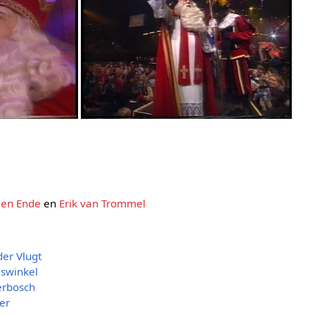
den Ende
en
Erik van Trommel
er Vlugt
iswinkel
erbosch
per