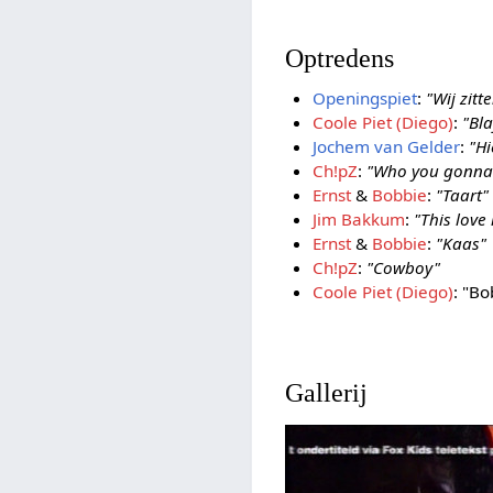
Optredens
Openingspiet
:
"Wij zitt
Coole Piet (Diego)
:
"Bl
Jochem van Gelder
:
"Hi
Ch!pZ
:
"Who you gonna 
Ernst
&
Bobbie
:
"Taart"
Jim Bakkum
:
"This love 
Ernst
&
Bobbie
:
"Kaas"
Ch!pZ
:
"Cowboy"
Coole Piet (Diego)
: "B
Gallerij