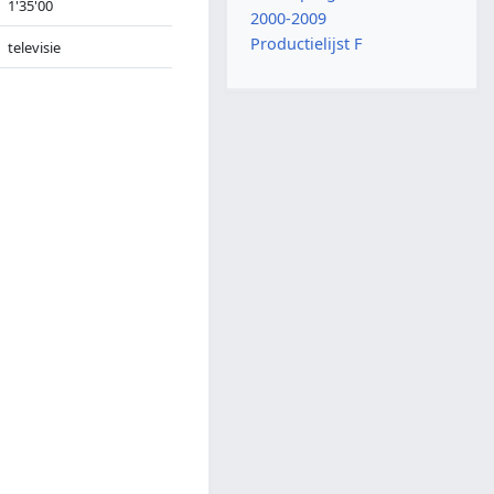
1'35'00
2000-2009
Productielijst F
televisie