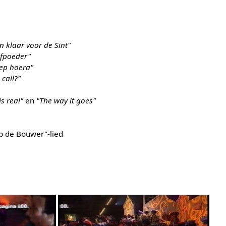
en klaar voor de Sint"
afpoeder"
ep hoera"
call?"
is real"
en
"The way it goes"
ob de Bouwer"-lied