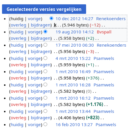
huidig
vorige
10 dec 2012 14:27
Renekoenders
overleg
bijdragen
k
5.946 bytes
−12
1
G
huidig
vorige
19 aug 2010 14:12
Bvspall
0
e
overleg
bijdragen
5.958 bytes
+2
d
1
e
G
huidig
vorige
17 mei 2010 06:30
Renekoenders
e
9
n
e
overleg
bijdragen
5.956 bytes
−3
c
a
1
b
e
G
huidig
vorige
4 mrt 2010 15:22
Psamwels
2
u
7
e
n
e
overleg
bijdragen
5.959 bytes
+1
0
g
m
4
w
b
e
G
huidig
vorige
1 mrt 2010 16:49
Psamwels
1
2
e
m
e
e
n
e
overleg
bijdragen
5.958 bytes
+376
2
0
i
r
1
r
w
b
e
G
huidig
vorige
1 mrt 2010 16:28
Psamwels
1
2
t
m
k
e
e
n
e
overleg
bijdragen
5.582 bytes
0
0
0
2
r
i
r
w
b
e
G
huidig
vorige
1 mrt 2010 16:12
Psamwels
1
0
t
n
k
e
e
n
e
overleg
bijdragen
5.582 bytes
+1.176
0
1
2
g
i
r
w
b
e
G
huidig
vorige
1 mrt 2010 13:44
Psamwels
0
0
s
n
k
e
e
n
e
overleg
bijdragen
4.406 bytes
+823
1
s
g
i
r
w
b
e
G
huidig
vorige
16 feb 2010 13:27
Psamwels
0
a
s
n
k
e
e