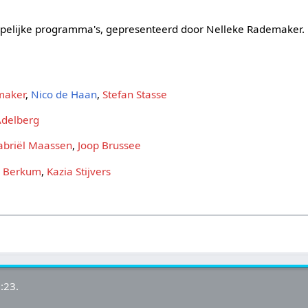
ppelijke programma's, gepresenteerd door Nelleke Rademaker.
maker
,
Nico de Haan
,
Stefan Stasse
Adelberg
abriël Maassen
,
Joop Brussee
n Berkum
,
Kazia Stijvers
:23.