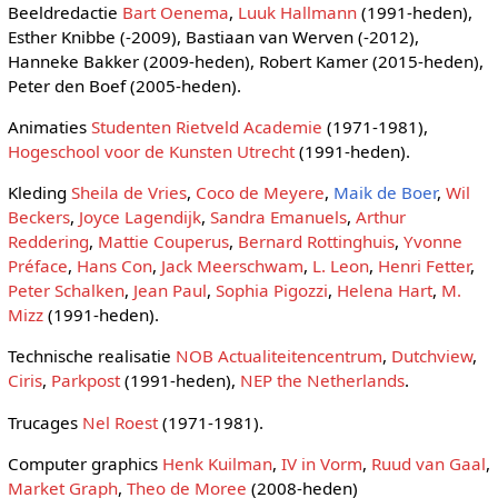
Beeldredactie
Bart Oenema
,
Luuk Hallmann
(1991-heden),
Esther Knibbe (-2009), Bastiaan van Werven (-2012),
Hanneke Bakker (2009-heden), Robert Kamer (2015-heden),
Peter den Boef (2005-heden).
Animaties
Studenten Rietveld Academie
(1971-1981),
Hogeschool voor de Kunsten Utrecht
(1991-heden).
Kleding
Sheila de Vries
,
Coco de Meyere
,
Maik de Boer
,
Wil
Beckers
,
Joyce Lagendijk
,
Sandra Emanuels
,
Arthur
Reddering
,
Mattie Couperus
,
Bernard Rottinghuis
,
Yvonne
Préface
,
Hans Con
,
Jack Meerschwam
,
L. Leon
,
Henri Fetter
,
Peter Schalken
,
Jean Paul
,
Sophia Pigozzi
,
Helena Hart
,
M.
Mizz
(1991-heden).
Technische realisatie
NOB Actualiteitencentrum
,
Dutchview
,
Ciris
,
Parkpost
(1991-heden),
NEP the Netherlands
.
Trucages
Nel Roest
(1971-1981).
Computer graphics
Henk Kuilman
,
IV in Vorm
,
Ruud van Gaal
,
Market Graph
,
Theo de Moree
(2008-heden)