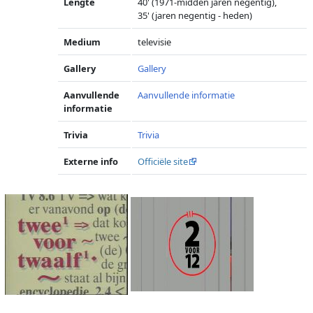
Lengte
40' (1971-midden jaren negentig),
35' (jaren negentig - heden)
Medium
televisie
Gallery
Gallery
Aanvullende
Aanvullende informatie
informatie
Trivia
Trivia
Externe info
Officiële site