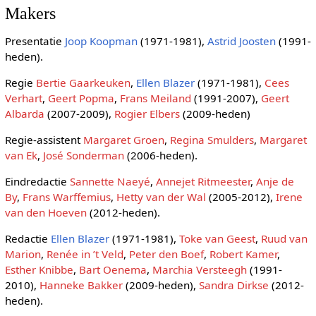
Makers
Presentatie
Joop Koopman
(1971-1981),
Astrid Joosten
(1991-
heden).
Regie
Bertie Gaarkeuken
,
Ellen Blazer
(1971-1981),
Cees
Verhart
,
Geert Popma
,
Frans Meiland
(1991-2007),
Geert
Albarda
(2007-2009),
Rogier Elbers
(2009-heden)
Regie-assistent
Margaret Groen
,
Regina Smulders
,
Margaret
van Ek
,
José Sonderman
(2006-heden).
Eindredactie
Sannette Naeyé
,
Annejet Ritmeester
,
Anje de
By
,
Frans Warffemius
,
Hetty van der Wal
(2005-2012),
Irene
van den Hoeven
(2012-heden).
Redactie
Ellen Blazer
(1971-1981),
Toke van Geest
,
Ruud van
Marion
,
Renée in ’t Veld
,
Peter den Boef
,
Robert Kamer
,
Esther Knibbe
,
Bart Oenema
,
Marchia Versteegh
(1991-
2010),
Hanneke Bakker
(2009-heden),
Sandra Dirkse
(2012-
heden).