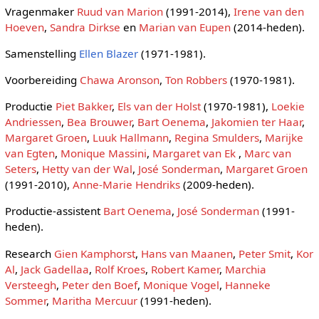
Vragenmaker
Ruud van Marion
(1991-2014),
Irene van den
Hoeven
,
Sandra Dirkse
en
Marian van Eupen
(2014-heden).
Samenstelling
Ellen Blazer
(1971-1981).
Voorbereiding
Chawa Aronson
,
Ton Robbers
(1970-1981).
Productie
Piet Bakker
,
Els van der Holst
(1970-1981),
Loekie
Andriessen
,
Bea Brouwer
,
Bart Oenema
,
Jakomien ter Haar
,
Margaret Groen
,
Luuk Hallmann
,
Regina Smulders
,
Marijke
van Egten
,
Monique Massini
,
Margaret van Ek
,
Marc van
Seters
,
Hetty van der Wal
,
José Sonderman
,
Margaret Groen
(1991-2010),
Anne-Marie Hendriks
(2009-heden).
Productie-assistent
Bart Oenema
,
José Sonderman
(1991-
heden).
Research
Gien Kamphorst
,
Hans van Maanen
,
Peter Smit
,
Kor
Al
,
Jack Gadellaa
,
Rolf Kroes
,
Robert Kamer
,
Marchia
Versteegh
,
Peter den Boef
,
Monique Vogel
,
Hanneke
Sommer
,
Maritha Mercuur
(1991-heden).