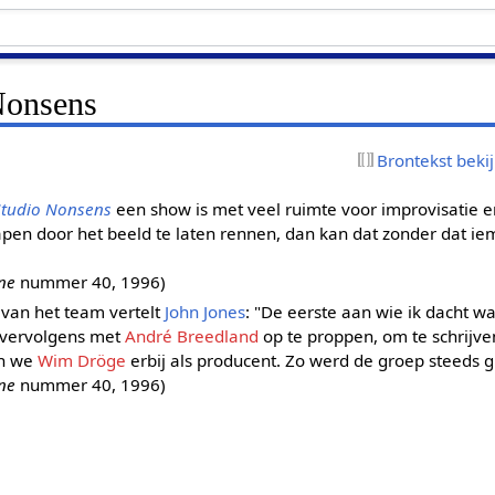
 Nonsens
Brontekst beki
Studio Nonsens
een show is met veel ruimte voor improvisatie en
apen door het beeld te laten rennen, dan kan dat zonder dat ie
ne
nummer 40, 1996)
van het team vertelt
John Jones
: "De eerste aan wie ik dacht w
 vervolgens met
André Breedland
op te proppen, om te schrijven
en we
Wim Dröge
erbij als producent. Zo werd de groep steeds gr
ne
nummer 40, 1996)