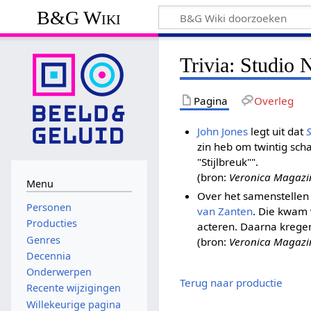
B&G Wiki
Trivia: Studio
Pagina
Overleg
John Jones
legt uit dat
zin heb om twintig sch
"Stijlbreuk"".
(bron:
Veronica Magazi
Menu
Over het samenstellen 
Personen
van Zanten
. Die kwam
Producties
acteren. Daarna kreg
Genres
(bron:
Veronica Magazi
Decennia
Onderwerpen
Terug naar productie
Recente wijzigingen
Willekeurige pagina