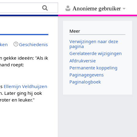
Anonieme gebruiker
Meer
Verwijzingen naar deze
jken
Geschiedenis
pagina
Gerelateerde wijzigingen
 gekke ideeën: "Als ik
Afdrukversie
mand roept:
Permanente koppeling
Paginagegevens
Paginalogboek
as
Ellemijn Veldhuijzen
. Later ging hij ook
oter en leuker."