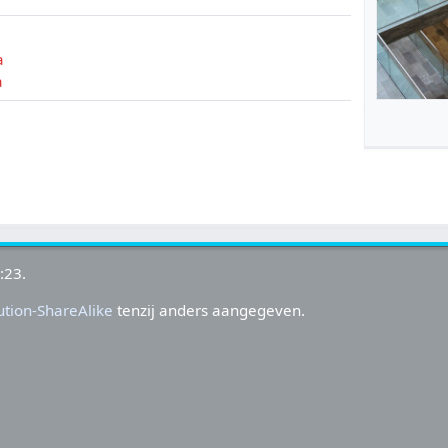
a
a
:23.
tion-ShareAlike
tenzij anders aangegeven.