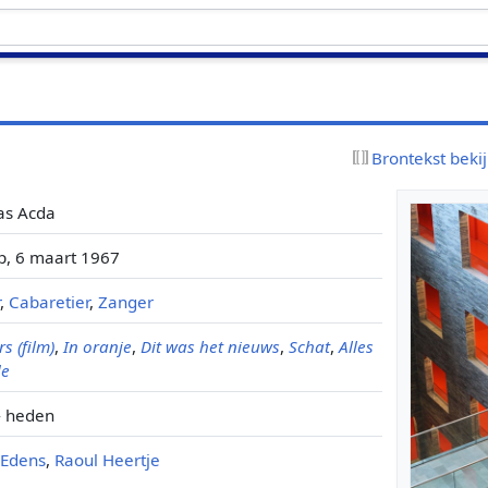
Brontekst beki
s Acda
jp, 6 maart 1967
r
,
Cabaretier
,
Zanger
rs (film)
,
In oranje
,
Dit was het nieuws
,
Schat
,
Alles
de
- heden
Edens
,
Raoul Heertje