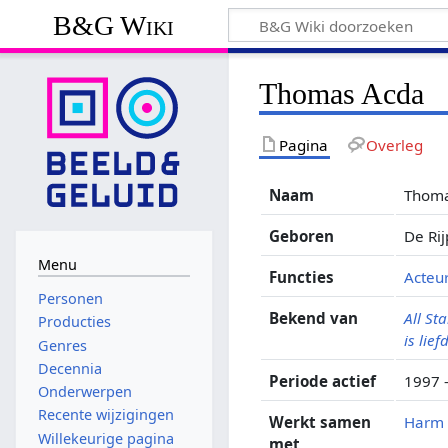
B&G Wiki
Thomas Acda
Pagina
Overleg
Naam
Thoma
Geboren
De Ri
Menu
Functies
Acteu
Personen
Bekend van
All Sta
Producties
is lief
Genres
Decennia
Periode actief
1997 
Onderwerpen
Recente wijzigingen
Werkt samen
Harm 
Willekeurige pagina
met