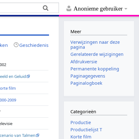
Anonieme gebruiker
Meer
Verwijzingen naar deze
jken
Geschiedenis
pagina
Gerelateerde wijzigingen
Afdrukversie
002
Permanente koppeling
Paginagegevens
eeld en Geluid
Paginalogboek
orte film
000-2009
Categorieën
'
Productie
elevisie
Productielijst T
cenario van Talmen
Korte film