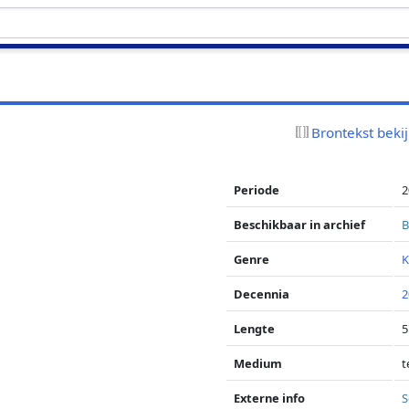
Brontekst beki
Periode
2
Beschikbaar in archief
B
Genre
K
Decennia
2
Lengte
5
Medium
t
Externe info
S