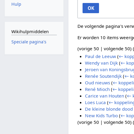
Hulp
OK
De volgende pagina's ver
Wikihulpmiddelen
Er worden 10 items weerg
Speciale pagina's
(
vorige 50
|
volgende 50
) 
Paul de Leeuw
(
← kopp
Wendy van Dijk
(
← kop
Jeroen van Koningsbru
Renée Soutendijk
(
← k
Oud nieuws
(
← koppel
René Mioch
(
← koppel
Carice van Houten
(
← 
Loes Luca
(
← koppelin
De kleine blonde dood
New Kids Turbo
(
← kop
(
vorige 50
|
volgende 50
) 