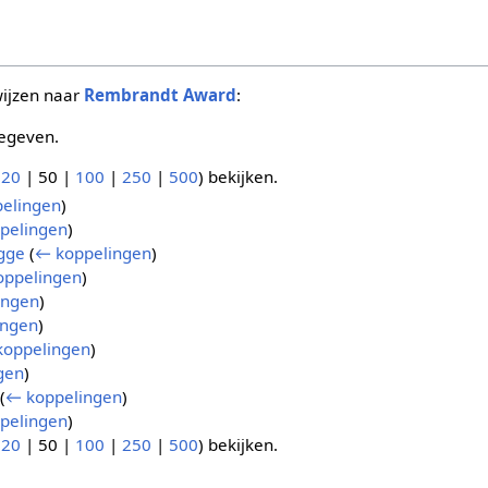
wijzen naar
Rembrandt Award
:
egeven.
(
20
|
50
|
100
|
250
|
500
) bekijken.
elingen
)
pelingen
)
gge
(
← koppelingen
)
oppelingen
)
ingen
)
ingen
)
koppelingen
)
gen
)
(
← koppelingen
)
pelingen
)
(
20
|
50
|
100
|
250
|
500
) bekijken.