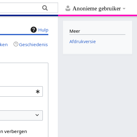
Anonieme gebruiker
Hulp
Meer
Afdrukversie
jken
Geschiedenis
en verbergen