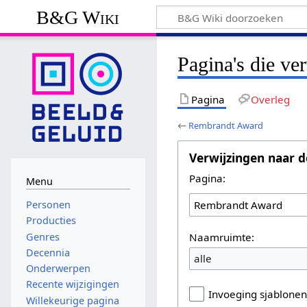
B&G Wiki
Pagina's die v
Pagina
Overleg
←
Rembrandt Award
Verwijzingen naar d
Pagina:
Menu
Personen
Producties
Naamruimte:
Genres
Decennia
alle
Onderwerpen
Recente wijzigingen
Invoeging sjablone
Willekeurige pagina