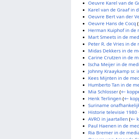
Oeuvre Karel van de G
Karel van de Graaf in 
Oeuvre Bert van der V
Oeuvre Hans de Cocq
(
Herman Kuiphof in de
Mart Smeets in de med
Peter R. de Vries in de
Midas Dekkers in de m
Carine Crutzen in de m
Ischa Meijer in de med
Johnny Kraaykamp sr. 
Kees Mijnten in de me
Humberto Tan in de m
Mia Schlosser
(
← koppe
Henk Terlingen
(
← kop
Suriname onafhankelij
Historie televisie 1980
AVRO in jaartallen
(
← k
Paul Haenen in de med
Ria Bremer in de medi