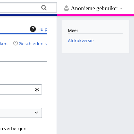
Anonieme gebruiker
Hulp
Meer
Afdrukversie
jken
Geschiedenis
en verbergen