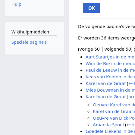
Hulp
OK
De volgende pagina's ver
Wikihulpmiddelen
Er worden 36 items weerg
Speciale pagina's
(
vorige 50
|
volgende 50
) 
Aart Staartjes in de me
Wim de Bie in de medi
Paul de Leeuw in de m
Kees van Kooten in de
Karel van de Graaf
(
← 
Mies Bouwman in de 
Karel van de Graaf (pro
Oeuvre Karel van d
Karel van de Graaf 
Oeuvre van Dick P
Amanda Spoel
(
← k
Goedele Liekens in de