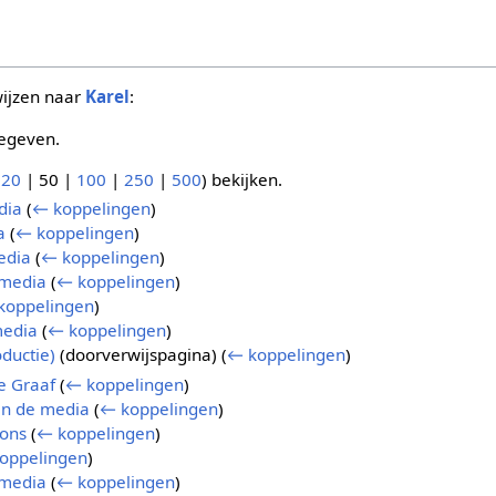
wijzen naar
Karel
:
egeven.
(
20
|
50
|
100
|
250
|
500
) bekijken.
dia
(
← koppelingen
)
a
(
← koppelingen
)
edia
(
← koppelingen
)
 media
(
← koppelingen
)
koppelingen
)
media
(
← koppelingen
)
ductie)
(doorverwijspagina)
(
← koppelingen
)
e Graaf
(
← koppelingen
)
in de media
(
← koppelingen
)
oons
(
← koppelingen
)
oppelingen
)
 media
(
← koppelingen
)