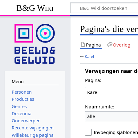
B&G Wiki
Pagina's die ve
Pagina
Overleg
←
Karel
Verwijzingen naar d
Pagina:
Menu
Personen
Producties
Naamruimte:
Genres
Decennia
alle
Onderwerpen
Recente wijzigingen
Invoeging sjablone
Willekeurige pagina