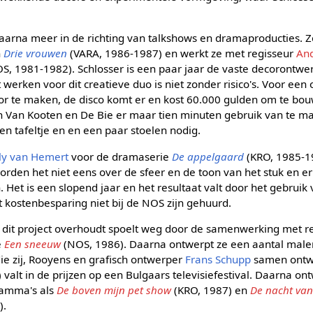
daarna meer in de richting van talkshows en dramaproducties. 
n
Drie vrouwen
(VARA, 1986-1987) en werkt ze met regisseur
An
S, 1981-1982). Schlosser is een paar jaar de vaste decorontw
t werken voor dit creatieve duo is niet zonder risico's. Voor een
or te maken, de disco komt er en kost 60.000 gulden om te bo
 Van Kooten en De Bie er maar tien minuten gebruik van te ma
n tafeltje en en een paar stoelen nodig.
ly van Hemert
voor de dramaserie
De appelgaard
(KRO, 1985-1
rden het niet eens over de sfeer en de toon van het stuk en er z
 Het is een slopend jaar en het resultaat valt door het gebruik 
 kostenbesparing niet bij de NOS zijn gehuurd.
n dit project overhoudt spoelt weg door de samenwerking met r
e
Een sneeuw
(NOS, 1986). Daarna ontwerpt ze een aantal male
ie zij, Rooyens en grafisch ontwerper
Frans Schupp
samen ontw
valt in de prijzen op een Bulgaars televisiefestival. Daarna on
ramma's als
De boven mijn pet show
(KRO, 1987) en
De nacht van
).