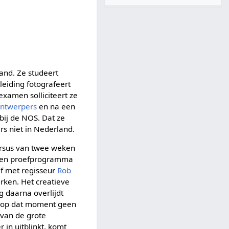
and. Ze studeert
leiding fotografeert
examen solliciteert ze
ntwerpers
en na een
 bij de NOS. Dat ze
rs niet in Nederland.
cursus van twee weken
 een proefprogramma
ef met regisseur
Rob
rken. Het creatieve
g daarna overlijdt
jn op dat moment geen
 van de grote
in uitblinkt, komt