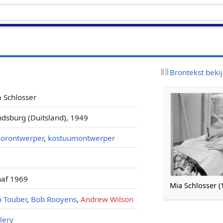
Brontekst beki
 Schlosser
dsburg (Duitsland), 1949
corontwerper
,
kostuumontwerper
naf 1969
Mia Schlosser (
 Touber
,
Bob Rooyens
,
Andrew Wilson
lery