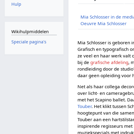
Hulp
Mia Schlosser in de medi
Oeuvre Mia Schlosser
Wikihulpmiddelen
Speciale pagina's
Mia Schlosser is geboren i
Grafisch en typografisch o
ze veel en haar werk valt
bij de
grafische afdeling
, 
rondleiding door de studio'
daar geen opleiding voor h
Net als haar collega decor
over licht- en cameragebru
met het Scapino ballet. D
Touber
. Het klikt tussen 
hoogtepunt van die same
Touber aan een hartstilsta
inspirende regisseurs met
muziekspecials met indruk