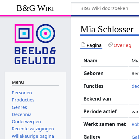
B&G Wiki
Mia Schlosser
Pagina
Overleg
Naam
Mia
Geboren
Ren
Menu
Functies
de
Personen
Bekend van
Producties
Genres
Periode actief
va
Decennia
Onderwerpen
Werkt samen met
Rob
Recente wijzigingen
Willekeurige pagina
Gallery
Gal