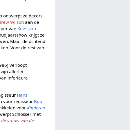
Zo ontwerpt ze decors
drew Wilson
aan de
erper van
Kees van
 oudjaarsshow krijgt ze
uwen. Maar de ochtend
ken. Voor de rest van
986) verloopt
ijn allerlei
van inferieure
egisseur
Hans
n voor regisseur
Bob
ikkelen voor
Kinderen
twerpt Schlosser met
 de vrouw van de