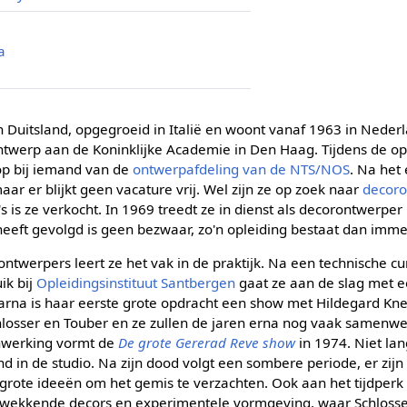
a
n Duitsland, opgegroeid in Italië en woont vanaf 1963 in Nederl
ntwerp aan de Koninklijke Academie in Den Haag. Tijdens de op
 op bij iemand van de
ontwerpafdeling van de NTS/NOS
. Na het 
maar er blijkt geen vacature vrij. Wel zijn ze op zoek naar
decoro
s is ze verkocht. In 1969 treedt ze in dienst als decorontwerper
eeft gevolgd is geen bezwaar, zo'n opleiding bestaat dan imme
ontwerpers leert ze het vak in de praktijk. Na een technische 
ik bij
Opleidingsinstituut Santbergen
gaat ze aan de slag met
aarna is haar eerste grote opdracht een show met Hildegard Kn
Schlosser en Touber en ze zullen de jaren erna nog vaak samenwe
nwerking vormt de
De grote Gererad Reve show
in 1974. Niet lan
nd in de studio. Na zijn dood volgt een sombere periode, er zi
 grote ideeën om het gemis te verzachten. Ook aan het tijdperk
wekkende decors en experimentele vormgeving, waar Schlosser 