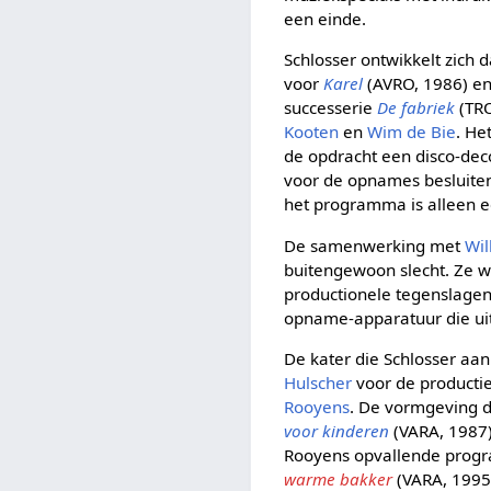
een einde.
Schlosser ontwikkelt zich 
voor
Karel
(AVRO, 1986) e
successerie
De fabriek
(TRO
Kooten
en
Wim de Bie
. He
de opdracht een disco-dec
voor de opnames besluiten
het programma is alleen ee
De samenwerking met
Wil
buitengewoon slecht. Ze wo
productionele tegenslagen.
opname-apparatuur die uit
De kater die Schlosser aa
Hulscher
voor de producti
Rooyens
. De vormgeving d
voor kinderen
(VARA, 1987) 
Rooyens opvallende prog
warme bakker
(VARA, 1995