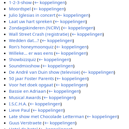
1-2-3-show
(
← koppelingen
)
Moordspel
(
← koppelingen
)
Julio Iglesias in concert
(
← koppelingen
)
Laat uw hart spreken
(
← koppelingen
)
Zondagskinderen (NCRV)
(
← koppelingen
)
Wall Street Crash (registratie)
(
← koppelingen
)
Wedden dat...?
(
← koppelingen
)
Ron's honeymoonquiz
(
← koppelingen
)
Willeke... er was eens
(
← koppelingen
)
Showbizzquiz
(
← koppelingen
)
Soundmixshow
(
← koppelingen
)
De André van Duin show (televisie)
(
← koppelingen
)
50 jaar Foster Parents
(
← koppelingen
)
Voor het doek opgaat
(
← koppelingen
)
Bassie en Adriaan
(
← koppelingen
)
Musical Awards
(
← koppelingen
)
I.S.C.H.A.
(
← koppelingen
)
Lieve Paul
(
← koppelingen
)
Late show met Chocolade Letterman
(
← koppelingen
)
Guus Verstraete
(
← koppelingen
)