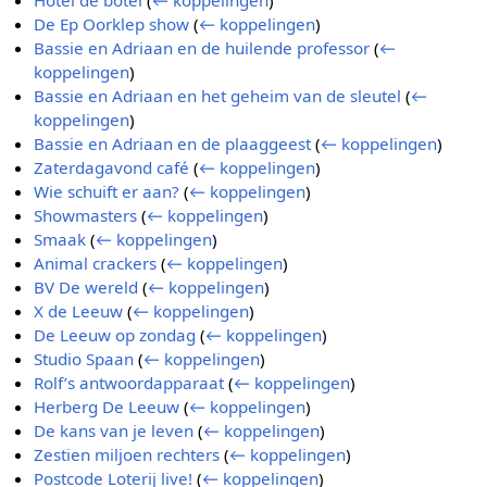
Hotel de botel
(
← koppelingen
)
De Ep Oorklep show
(
← koppelingen
)
Bassie en Adriaan en de huilende professor
(
←
koppelingen
)
Bassie en Adriaan en het geheim van de sleutel
(
←
koppelingen
)
Bassie en Adriaan en de plaaggeest
(
← koppelingen
)
Zaterdagavond café
(
← koppelingen
)
Wie schuift er aan?
(
← koppelingen
)
Showmasters
(
← koppelingen
)
Smaak
(
← koppelingen
)
Animal crackers
(
← koppelingen
)
BV De wereld
(
← koppelingen
)
X de Leeuw
(
← koppelingen
)
De Leeuw op zondag
(
← koppelingen
)
Studio Spaan
(
← koppelingen
)
Rolf’s antwoordapparaat
(
← koppelingen
)
Herberg De Leeuw
(
← koppelingen
)
De kans van je leven
(
← koppelingen
)
Zestien miljoen rechters
(
← koppelingen
)
Postcode Loterij live!
(
← koppelingen
)