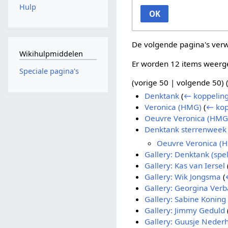
Hulp
OK
De volgende pagina's ver
Wikihulpmiddelen
Er worden 12 items weerg
Speciale pagina's
(
vorige 50
|
volgende 50
) 
Denktank
(
← koppelin
Veronica (HMG)
(
← kop
Oeuvre Veronica (HMG
Denktank sterrenweek
Oeuvre Veronica (
Gallery: Denktank (sp
Gallery: Kas van Iersel
Gallery: Wik Jongsma
(
Gallery: Georgina Ver
Gallery: Sabine Koning
Gallery: Jimmy Geduld
Gallery: Guusje Nederh