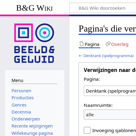
B&G Wiki
Pagina's die v
Pagina
Overleg
←
Denktank (spelprogramma)
Verwijzingen naar d
Pagina:
Menu
Personen
Producties
Naamruimte:
Genres
Decennia
alle
Onderwerpen
Recente wijzigingen
Invoeging sjablone
Willekeurige pagina