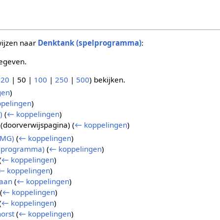
wijzen naar
Denktank (spelprogramma)
:
egeven.
(
20
|
50
|
100
|
250
|
500
) bekijken.
gen
)
pelingen
)
)
(
← koppelingen
)
(doorverwijspagina)
(
← koppelingen
)
HMG)
(
← koppelingen
)
elprogramma)
(
← koppelingen
)
(
← koppelingen
)
← koppelingen
)
baan
(
← koppelingen
)
(
← koppelingen
)
(
← koppelingen
)
orst
(
← koppelingen
)