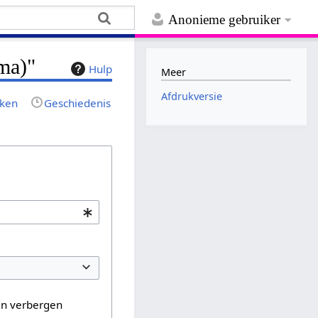
Anonieme gebruiker
ma)"
Hulp
Meer
Afdrukversie
jken
Geschiedenis
en verbergen