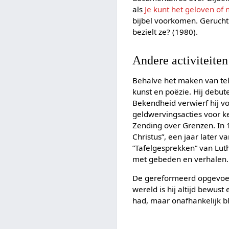
als
Je kunt het geloven of n
bijbel voorkomen. Gerucht
bezielt ze? (1980).
Andere activiteiten
Behalve het maken van tel
kunst en poëzie. Hij debut
Bekendheid verwierf hij vo
geldwervingsacties voor ke
Zending over Grenzen. In
Christus”, een jaar later v
”Tafelgesprekken” van Luth
met gebeden en verhalen.
De gereformeerd opgevoede
wereld is hij altijd bewus
had, maar onafhankelijk b