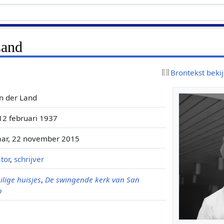
Land
Brontekst beki
n der Land
12 februari 1937
ar, 22 november 2015
tor
,
schrijver
ilige huisjes
,
De swingende kerk van San
o