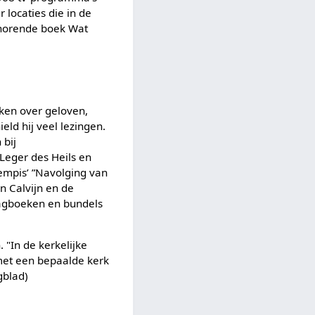
 locaties die in de
ehorende boek Wat
ken over geloven,
eld hij veel lezingen.
 bij
 Leger des Heils en
empis’ ”Navolging van
an Calvijn en de
 dagboeken en bundels
"In de kerkelijke
 met een bepaalde kerk
gblad)