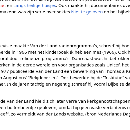
iet
en
Langs heilige huisjes
. Ook maakte hij documentaires over
makend was zijn serie over sektes
Niet te geloven
en het bijb
evisie maakte Van der Land radioprogramma's, schreef hij boe
eerde in 1966 met het kinderboek Ik heb een mes (1966). Ook hi
oral door religieuze programma’s. Daarnaast was hij betrokken
rken in de derde wereld en voor organisaties zoals Unicef, het
 1977 publiceerde Van der Land een bewerking van Thomas a K
an Augustinus’ ”Belijdenissen”. Ook bewerkte hij de ”Institutie” v
er. In de jaren tachtig en negentig schreef hij vooral Bijbelse
 Van der Land hield zich later verre van kerkgenootschappen. 
t een buitenbeentje gebleven, omdat hij geen vaste verbintenis
leef”, zo vermeldt Van der Lands website. (bron:Nederlands Da