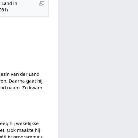
 Land in
981)
gezin van der Land
en. Daarna gaat hij
 Land naam. Zo kwam
eeg hij wekelijkse
iet. Ook maakte hij
1968 tv-programma’s