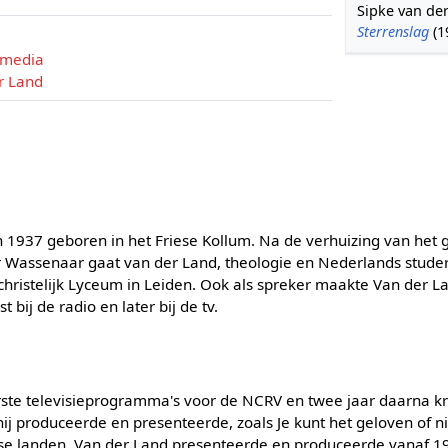
Sipke van der
Sterrenslag
(1
 media
r Land
n 1937 geboren in het Friese Kollum. Na de verhuizing van het 
r Wassenaar gaat van der Land, theologie en Nederlands studer
 christelijk Lyceum in Leiden. Ook als spreker maakte Van der
t bij de radio en later bij de tv.
erste televisieprogramma's voor de NCRV en twee jaar daarna kr
ij produceerde en presenteerde, zoals Je kunt het geloven of n
lse landen. Van der Land presenteerde en produceerde vanaf 