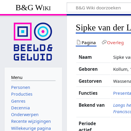
B&G Wiki
Sipke van der 
Pagina
Overleg
Naam
Sipke va
Geboren
Kollum, 
Menu
Gestorven
Wassena
Personen
Functies
Presenta
Producties
Genres
Bekend van
Langs he
Decennia
Francisc
Onderwerpen
Recente wijzigingen
Periode
Willekeurige pagina
actief