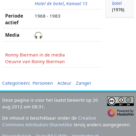
Hotel de botel
,
Kanaal 13
botel
(1976)
Periode
1968 - 1983
actief
Media
Ronny Bierman in de media
Oeuvre van Ronny Bierman
Categorieën
:
Personen
Acteur
Zanger
Deze pagina is voor het laatst bewerkt op 20
aug 2012 om 08:31.
De inhoud is beschikbaar onder de
Creative
Commons Attribution-ShareAlike
tenzij anders aangegeven.
Privacybeleid
Over B&G Wiki
Voorbehoud