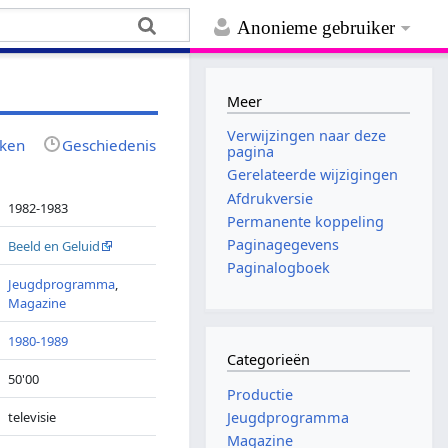
Anonieme gebruiker
Meer
Verwijzingen naar deze
jken
Geschiedenis
pagina
Gerelateerde wijzigingen
Afdrukversie
1982-1983
Permanente koppeling
Paginagegevens
Beeld en Geluid
Paginalogboek
Jeugdprogramma
,
Magazine
1980-1989
Categorieën
50'00
Productie
televisie
Jeugdprogramma
Magazine