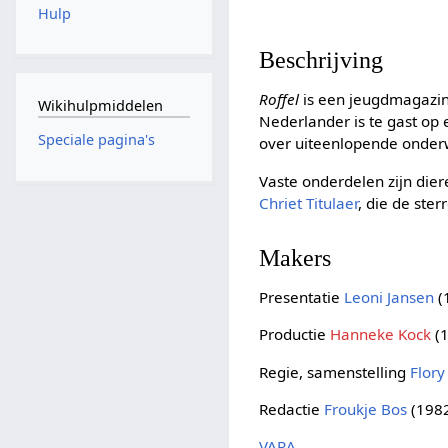
Hulp
Beschrijving
Roffel
is een jeugdmagazin
Wikihulpmiddelen
Nederlander is te gast op
Speciale pagina's
over uiteenlopende onder
Vaste onderdelen zijn die
Chriet Titulaer
, die de ste
Makers
Presentatie
Leoni Jansen
(
Productie
Hanneke Kock
(1
Regie, samenstelling
Flory
Redactie
Froukje Bos
(198
VARA