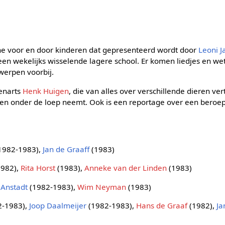
e voor en door kinderen dat gepresenteerd wordt door
Leoni J
 een wekelijks wisselende lagere school. Er komen liedjes en 
werpen voorbij.
renarts
Henk Huigen
, die van alles over verschillende dieren ve
rren onder de loep neemt. Ook is een reportage over een beroep
1982-1983),
Jan de Graaff
(1983)
982),
Rita Horst
(1983),
Anneke van der Linden
(1983)
 Anstadt
(1982-1983),
Wim Neyman
(1983)
2-1983),
Joop Daalmeijer
(1982-1983),
Hans de Graaf
(1982),
Ja