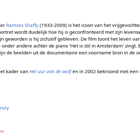
der
Ramses Shaffy
(1933-2009) is het icoon van het vrijgevochte
 portret wordt duidelijk hoe hij is geconfronteerd met zijn leven
 geworden is hij zichzelf gebleven. De film toont het leven van
onder andere achter de piano 'Het is stil in Amsterdam' zingt. B
ijn de beelden uit de documentaire een voorname bron in de od
het kader van
Het uur van de wolf
en in 2002 bekroond met een
.
leury
en