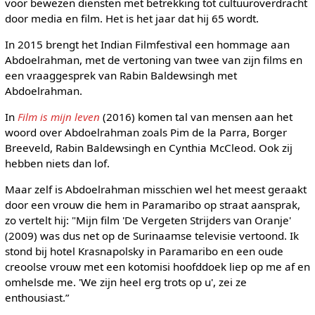
voor bewezen diensten met betrekking tot cultuuroverdracht
door media en film. Het is het jaar dat hij 65 wordt.
In 2015 brengt het Indian Filmfestival een hommage aan
Abdoelrahman, met de vertoning van twee van zijn films en
een vraaggesprek van Rabin Baldewsingh met
Abdoelrahman.
In
Film is mijn leven
(2016) komen tal van mensen aan het
woord over Abdoelrahman zoals Pim de la Parra, Borger
Breeveld, Rabin Baldewsingh en Cynthia McCleod. Ook zij
hebben niets dan lof.
Maar zelf is Abdoelrahman misschien wel het meest geraakt
door een vrouw die hem in Paramaribo op straat aansprak,
zo vertelt hij: "Mijn film 'De Vergeten Strijders van Oranje'
(2009) was dus net op de Surinaamse televisie vertoond. Ik
stond bij hotel Krasnapolsky in Paramaribo en een oude
creoolse vrouw met een kotomisi hoofddoek liep op me af en
omhelsde me. 'We zijn heel erg trots op u', zei ze
enthousiast.”