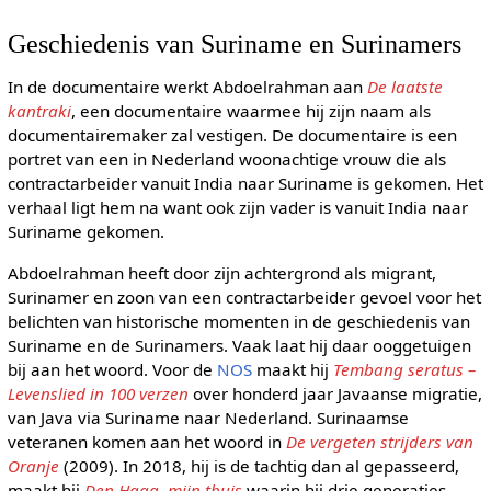
Geschiedenis van Suriname en Surinamers
In de documentaire werkt Abdoelrahman aan
De laatste
kantraki
, een documentaire waarmee hij zijn naam als
documentairemaker zal vestigen. De documentaire is een
portret van een in Nederland woonachtige vrouw die als
contractarbeider vanuit India naar Suriname is gekomen. Het
verhaal ligt hem na want ook zijn vader is vanuit India naar
Suriname gekomen.
Abdoelrahman heeft door zijn achtergrond als migrant,
Surinamer en zoon van een contractarbeider gevoel voor het
belichten van historische momenten in de geschiedenis van
Suriname en de Surinamers. Vaak laat hij daar ooggetuigen
bij aan het woord. Voor de
NOS
maakt hij
Tembang seratus –
Levenslied in 100 verzen
over honderd jaar Javaanse migratie,
van Java via Suriname naar Nederland. Surinaamse
veteranen komen aan het woord in
De vergeten strijders van
Oranje
(2009). In 2018, hij is de tachtig dan al gepasseerd,
maakt hij
Den Haag, mijn thuis
waarin hij drie generaties